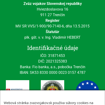
Zväz vojakov Slovenskej republiky
Hviezdoslavova 16
911 27 Trenčín
Register
MV SR VVS/1-900/90-7140-6, dňa 13.5.2015
Štatutár
plk. gšt. v. v. Ing. Vladimír HEBERT
Identifikačné údaje
IČO: 31871453
DIČ: 2021325383
Banka: Fio banka, a.s., pobočka Trenčín
IBAN: SK53 8330 0000 0023 0157 4787
Webová stránka zvazvojakov.sk používa súbory cookies na