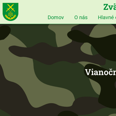
Zvä
Domov
O nás
Hlavné
Vianočn