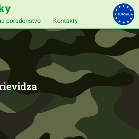
iky
vne poradenstvo
Kontakty
rievidza