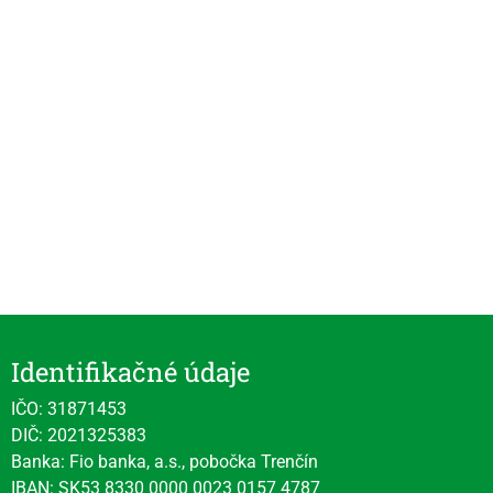
Identifikačné údaje
IČO: 31871453
DIČ: 2021325383
Banka: Fio banka, a.s., pobočka Trenčín
IBAN: SK53 8330 0000 0023 0157 4787