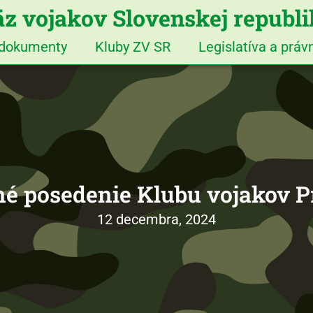
z vojakov Slovenskej republ
 dokumenty
Kluby ZV SR
Legislatíva a prá
é posedenie Klubu vojakov P
12 decembra, 2024