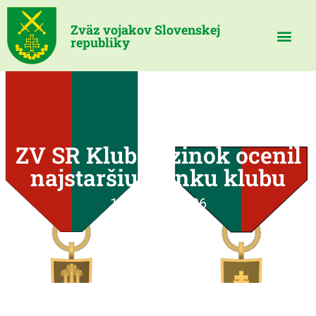
Zväz vojakov Slovenskej
republiky
ZV SR Klub Pezinok ocenil
najstaršiu členku klubu
11 marca, 2026