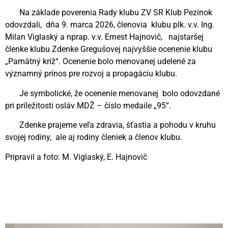
Na základe poverenia Rady klubu ZV SR Klub Pezinok
odovzdali, dňa 9. marca 2026, členovia klubu plk. v.v. Ing.
Milan Viglaský a nprap. v.v. Ernest Hajnovič, najstaršej
členke klubu Zdenke Gregušovej najvyššie ocenenie klubu
„Pamätný kríž“. Ocenenie bolo menovanej udelené za
významný prínos pre rozvoj a propagáciu klubu.
Je symbolické, že ocenenie menovanej bolo odovzdané
pri príležitosti osláv MDŽ – číslo medaile „95“.
Zdenke prajeme veľa zdravia, šťastia a pohodu v kruhu
svojej rodiny, ale aj rodiny členiek a členov klubu.
Pripravil a foto: M. Viglaský, E. Hajnovič
Videní spolu: 182
, dnes 1