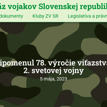
z vojakov Slovenskej republ
 dokumenty
Kluby ZV SR
Legislatíva a prá
ripomenul 78. výročie víťazs
2. svetovej vojny
5 mája, 2023