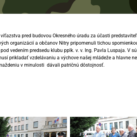
 víťazstva pred budovou Okresného úradu za účasti predstavite
skových organizácií a občanov Nitry pripomenuli tichou spomienk
 pod vedením predsedu klubu pplk. v. v. Ing. Pavla Luspaja. V súč
usí prikladať vzdelávaniu a výchove našej mládeže a hlavne ne
ždeniu v minulosti dávali patričnú dôstojnosť.