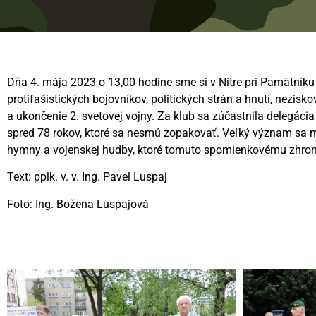
Dňa 4. mája 2023 o 13,00 hodine sme si v Nitre pri Pamätníku
protifašistických bojovníkov, politických strán a hnutí, nezi
a ukončenie 2. svetovej vojny. Za klub sa zúčastnila delegácia
spred 78 rokov, ktoré sa nesmú zopakovať. Veľký význam sa m
hymny a vojenskej hudby, ktoré tomuto spomienkovému zhroma
Text: pplk. v. v. Ing. Pavel Luspaj
Foto: Ing. Božena Luspajová
Videní spolu: 106
, dnes 1