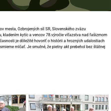
ľov mesta, Ozbrojených síl SR, Slovenského zväzu
ou, kladením kytíc a vencov 78.výročie víťazstva nad fašizmom
asnosti je dôležité hovoriť o histórii a hrozných udalostiach
smieme mlčať. Je smutné, že pietny akt prebehol bez štátnej