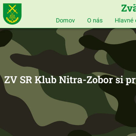
Zvä
Domov
O nás
Hlavné
ZV SR Klub Nitra-Zobor si p