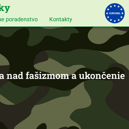
iky
vne poradenstvo
Kontakty
tva nad fašizmom a ukončenie