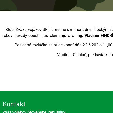
Klub Zväzu vojakov SR Humenné s mimoriadne hlbokým zárm
rokov navždy opustil náš člen
mjr. v. v. Ing. Vladimír FINDR
Posledná rozlúčka sa bude konať dňa 22.6.202 o 11,00
Vladimír Cibuláš, predseda klubu ZV
Videní spolu: 324
, dnes 3
Kontakt
Zväz vojakov Slovenskej republiky