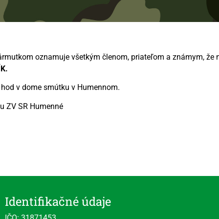
utkom oznamuje všetkým členom, priateľom a známym, že nás
ÍK.
 hod v dome smútku v Humennom.
 SR Humenné
Identifikačné údaje
IČO: 31871453