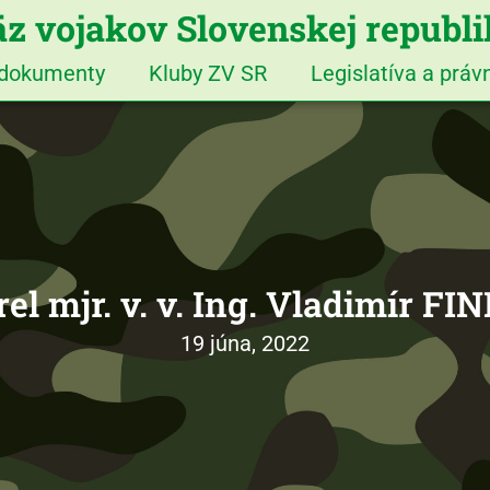
z vojakov Slovenskej republ
 dokumenty
Kluby ZV SR
Legislatíva a prá
el mjr. v. v. Ing. Vladimír FI
19 júna, 2022