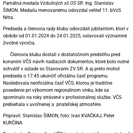
Pamätná medaila Vzdušných síl OS SR
: Ing. Stanislav
ŠIMON. Medailu menovanému odovzdal veliteľ 11. bVzS
Nitra.
Predseda a členovia rady klubu odovzdali jubilantom, ktorí v
období od 01.01.2024 do 24.01.2025, oslavovali významné
životné výročia.
Členovia klubu dostali v dostatočnom predstihu pred
konaním VČS návrh riadiacich dokumentov, ktoré bolo nutné
schváliť v súlade so Stanovami ZV SR. A aj preto mohol
predseda o 17:45 ukončiť oficiálnu časť programu.
Nasledovala neoficiálna časť VČS, ktorou je tradične
posedenie pri výbornom regionálnom vínku, kde sa
spomínalo na roky strávené v profesionálnej službe. VČS
prebiehala v uvoľnenej a priateľskej atmosfére.
Pripravil: Stanislav ŠIMON, foto: Ivan KVAČKAJ, Peter
KURČINA