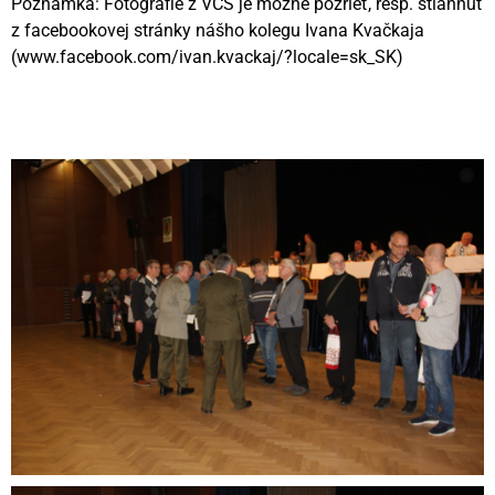
Poznámka: Fotografie z VČS je možné pozrieť, resp. stiahnuť
z facebookovej stránky nášho kolegu Ivana Kvačkaja
(www.facebook.com/ivan.kvackaj/?locale=sk_SK)
Videní spolu: 450
, dnes 1