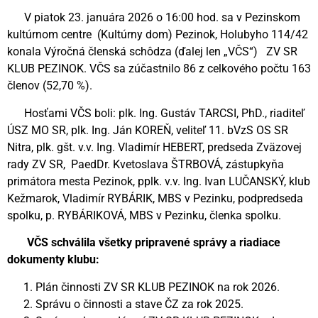
V piatok 23. januára 2026 o 16:00 hod. sa v Pezinskom
kultúrnom centre (Kultúrny dom) Pezinok, Holubyho 114/42
konala Výročná členská schôdza (ďalej len „VČS“) ZV SR
KLUB PEZINOK. VČS sa zúčastnilo 86 z celkového počtu 163
členov (52,70 %).
Hosťami VČS boli: plk. Ing. Gustáv TARCSI, PhD., riaditeľ
ÚSZ MO SR, plk. Ing. Ján KOREŇ, veliteľ 11. bVzS OS SR
Nitra, plk. gšt. v.v. Ing. Vladimír HEBERT, predseda Zväzovej
rady ZV SR, PaedDr. Kvetoslava ŠTRBOVÁ, zástupkyňa
primátora mesta Pezinok, pplk. v.v. Ing. Ivan LUČANSKÝ, klub
Kežmarok, Vladimír RYBÁRIK, MBS v Pezinku, podpredseda
spolku, p. RYBÁRIKOVÁ, MBS v Pezinku, členka spolku.
VČS schválila všetky pripravené správy a riadiace
dokumenty klubu:
Plán činnosti ZV SR KLUB PEZINOK na rok 2026.
Správu o činnosti a stave ČZ za rok 2025.