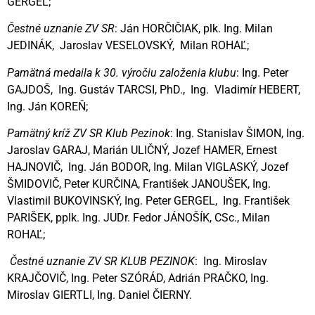
GERGEL;
Čestné uznanie ZV SR
: Ján HORČIČIAK, plk. Ing. Milan
JEDINÁK, Jaroslav VESELOVSKÝ, Milan ROHAĽ;
Pamätná medaila k 30. výročiu založenia klubu
: Ing. Peter
GAJDOŠ, Ing. Gustáv TARCSI, PhD., Ing. Vladimír HEBERT,
Ing. Ján KOREŇ;
Pamätný kríž ZV SR Klub Pezinok
: Ing. Stanislav ŠIMON, Ing.
Jaroslav GARAJ, Marián ULIČNÝ, Jozef HAMER, Ernest
HAJNOVIČ, Ing. Ján BODOR, Ing. Milan VIGLASKÝ, Jozef
ŠMIDOVIČ, Peter KURČINA, František JANOUŠEK, Ing.
Vlastimil BUKOVINSKÝ, Ing. Peter GERGEL, Ing. František
PARIŠEK, pplk. Ing. JUDr. Fedor JÁNOŠÍK, CSc., Milan
ROHAĽ;
Čestné uznanie ZV SR KLUB PEZINOK
: Ing. Miroslav
KRAJČOVIČ, Ing. Peter SZÓRÁD, Adrián PRAČKO, Ing.
Miroslav GIERTLI, Ing. Daniel ČIERNY.