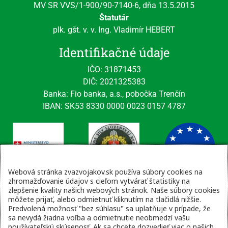
MV SR VVS/1-900/90-7140-6, dňa 13.5.2015
Štatutár
plk. gšt. v. v. Ing. Vladimír HEBERT
Identifikačné údaje
IČO: 31871453
DIČ: 2021325383
Banka: Fio banka, a.s., pobočka Trenčín
IBAN: SK53 8330 0000 0023 0157 4787
Webová stránka zvazvojakov.sk používa súbory cookies na
zhromažďovanie údajov s cieľom vytvárať štatistiky na
zlepšenie kvality našich webových stránok. Naše súbory cookies
Kontaktné údaje
môžete prijať, alebo odmietnuť kliknutím na tlačidlá nižšie.
Predvolená možnosť "bez súhlasu" sa uplatňuje v prípade, že
email: tajomnik@zvsr.sk
sa nevydá žiadna voľba a odmietnutie neobmedzí vašu
telefón: 0908535335
používateľskú skúsenosť. Ak sa chcete dozvedieť viac o našich