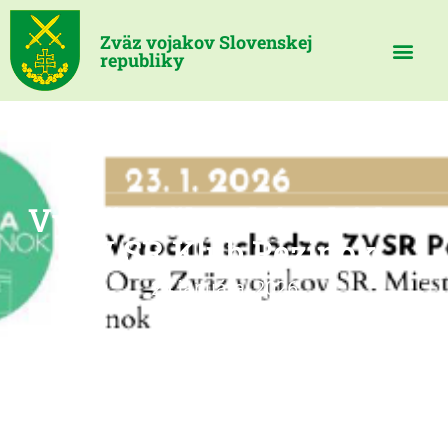
Zväz vojakov Slovenskej
republiky
Výročná členská schôdza
ZV SR Klub Pezinok
24 januára, 2026