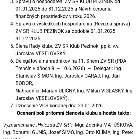
Správu o hospodárení ZV SR KLUB PEZINOK od
01.01.2025 do 31.12.2025 a Návrh čerpania
finančných prostriedkov v roku 2026.
Správu o výsledkoch hospodárenia (Revízna správa)
ZV SR KLUB PEZINOK za obdobie 01.01.2025 –
31.12.2025.
Člena Rady klubu ZV SR Klub Pezinok: pplk. v.v.
Jaroslav VESELOVSKÝ
Delegátov a náhradníkov na 11. Snem ZV SR (PDA
Trenčín v dňoch 9. – 10.6.2026). – Delegáti: Ing.
Stanislav ŠIMON, Ing. Jaroslav GARAJ, Ing. Ján
BODOR,
Náhradníci: Marián ULIČNÝ, Ing. MIílan VIGLASKÝ, Ing.
Jaroslav VESELOVSKÝ).
Uznesenie VČS konanej dňa 23.01.2026.
Ocenení boli prítomní členovia klubu a hostia takto:
Vyznamenanie „Hviezda ZV SR“
: Mgr. Zdenka MATÚŠKOVÁ,
Ing. Bohumil GUNIŠ, Jozef ŠIMO, Ing. Otto KLÍMA, Ing. Peter