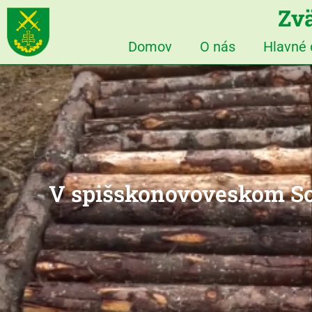
Zvä
Domov
O nás
Hlavné
V spišskonovoveskom Sch