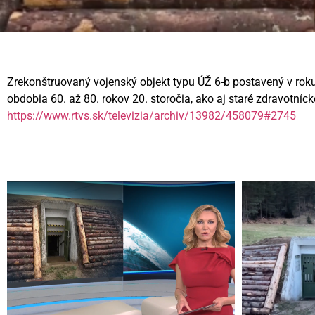
Zrekonštruovaný vojenský objekt typu ÚŽ 6-b postavený v rok
obdobia 60. až 80. rokov 20. storočia, ako aj staré zdravotní
https://www.rtvs.sk/televizia/archiv/13982/458079#2745
Videní spolu: 379
, dnes 1