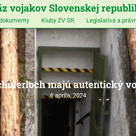
z vojakov Slovenskej republ
 dokumenty
Kluby ZV SR
Legislatíva a prá
ulerloch majú autentický vo
6 apríla, 2024