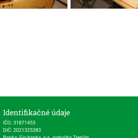
Identifikačné údaje
IČO: 31871453
DIČ: 2021325383
Banka: Fio banka, a.s., pobočka Trenčín