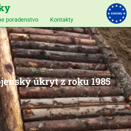
iky
vne poradenstvo
Kontakty
jenský úkryt z roku 1985