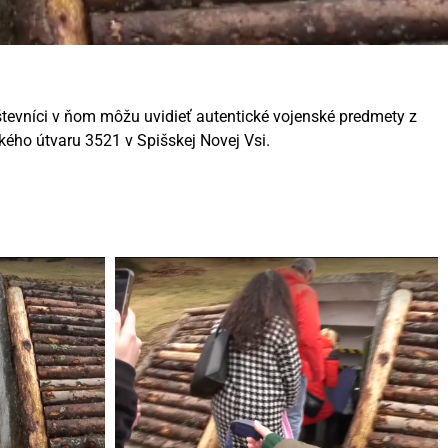
tevníci v ňom môžu uvidieť autentické vojenské predmety z
ského útvaru 3521 v Spišskej Novej Vsi.