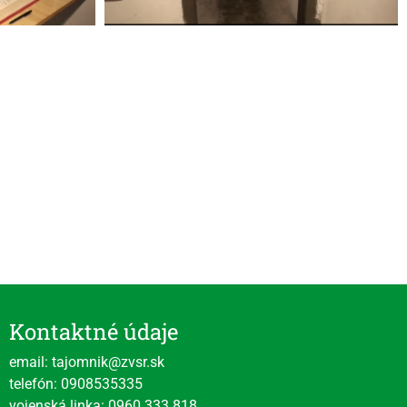
Kontaktné údaje
email: tajomnik@zvsr.sk
telefón: 0908535335
vojenská linka: 0960 333 818