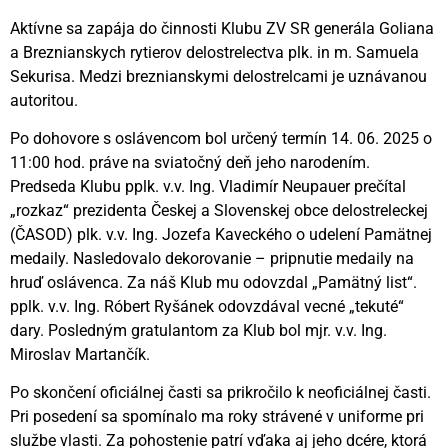
Aktívne sa zapája do činnosti Klubu ZV SR generála Goliana
a Breznianskych rytierov delostrelectva plk. in m. Samuela
Sekurisa. Medzi breznianskymi delostrelcami je uznávanou
autoritou.
Po dohovore s oslávencom bol určený termín 14. 06. 2025 o
11:00 hod. práve na sviatočný deň jeho narodením.
Predseda Klubu pplk. v.v. Ing. Vladimír Neupauer prečítal
„rozkaz“ prezidenta Českej a Slovenskej obce delostreleckej
(ČASOD) plk. v.v. Ing. Jozefa Kaveckého o udelení Pamätnej
medaily. Nasledovalo dekorovanie – pripnutie medaily na
hruď oslávenca. Za náš Klub mu odovzdal „Pamätný list“.
pplk. v.v. Ing. Róbert Ryšánek odovzdával vecné „tekuté“
dary. Posledným gratulantom za Klub bol mjr. v.v. Ing.
Miroslav Martančík.
Po skončení oficiálnej časti sa prikročilo k neoficiálnej časti.
Pri posedení sa spomínalo ma roky strávené v uniforme pri
službe vlasti. Za pohostenie patrí vďaka aj jeho dcére, ktorá