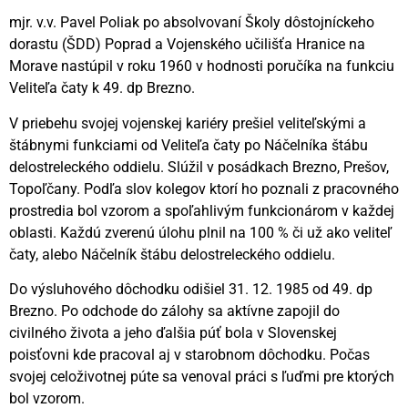
mjr. v.v. Pavel Poliak po absolvovaní Školy dôstojníckeho
dorastu (ŠDD) Poprad a Vojenského učilišťa Hranice na
Morave nastúpil v roku 1960 v hodnosti poručíka na funkciu
Veliteľa čaty k 49. dp Brezno.
V priebehu svojej vojenskej kariéry prešiel veliteľskými a
štábnymi funkciami od Veliteľa čaty po Náčelníka štábu
delostreleckého oddielu. Slúžil v posádkach Brezno, Prešov,
Topoľčany. Podľa slov kolegov ktorí ho poznali z pracovného
prostredia bol vzorom a spoľahlivým funkcionárom v každej
oblasti. Každú zverenú úlohu plnil na 100 % či už ako veliteľ
čaty, alebo Náčelník štábu delostreleckého oddielu.
Do výsluhového dôchodku odišiel 31. 12. 1985 od 49. dp
Brezno. Po odchode do zálohy sa aktívne zapojil do
civilného života a jeho ďalšia púť bola v Slovenskej
poisťovni kde pracoval aj v starobnom dôchodku. Počas
svojej celoživotnej púte sa venoval práci s ľuďmi pre ktorých
bol vzorom.