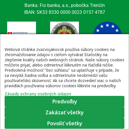
Banka: Fio banka, a.s., pobočka Trenčín
IBAN: SK53 8330 0000 0023 0157 4787
Webová stránka zvazvojakov.sk používa súbory cookies na
zhromažďovanie údajov s cieľom vytvárať štatistiky na
zlepšenie kvality našich webových stránok. Naše súbory cookies
Kontaktné údaje
môžete prijať, alebo odmietnuť kliknutím na tlačidlá nižšie.
Predvolená možnosť "bez súhlasu" sa uplatňuje v prípade, že
email: tajomnik@zvsr.sk
sa nevydá žiadna voľba a odmietnutie neobmedzí vašu
telefón: 0908535335
používateľskú skúsenosť. Ak sa chcete dozvedieť viac o našich
pravidlách používania súborov cookies kliknite na predvoľby.
vojenská linka: 0960 333 818
Zásady ochrany osobných údajov
Predvoľby
Zakázať všetky
Zásady ochrany osobných údajov
|
Prihlásenie
Povoliť všetky
© 2022 – 2026 Zväz vojakov SR, web stránku pripravil