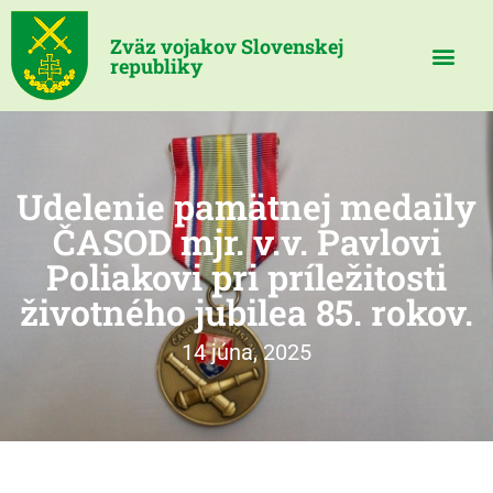
Zväz vojakov Slovenskej
republiky
Udelenie pamätnej medaily
ČASOD mjr. v.v. Pavlovi
Poliakovi pri príležitosti
životného jubilea 85. rokov.
14 júna, 2025