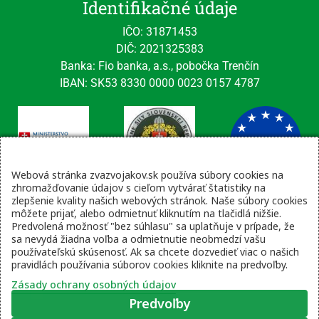
Identifikačné údaje
IČO: 31871453
DIČ: 2021325383
Banka: Fio banka, a.s., pobočka Trenčín
IBAN: SK53 8330 0000 0023 0157 4787
Webová stránka zvazvojakov.sk používa súbory cookies na
zhromažďovanie údajov s cieľom vytvárať štatistiky na
zlepšenie kvality našich webových stránok. Naše súbory cookies
Kontaktné údaje
môžete prijať, alebo odmietnuť kliknutím na tlačidlá nižšie.
Predvolená možnosť "bez súhlasu" sa uplatňuje v prípade, že
email: tajomnik@zvsr.sk
sa nevydá žiadna voľba a odmietnutie neobmedzí vašu
telefón: 0908535335
používateľskú skúsenosť. Ak sa chcete dozvedieť viac o našich
pravidlách používania súborov cookies kliknite na predvoľby.
vojenská linka: 0960 333 818
Zásady ochrany osobných údajov
Predvoľby