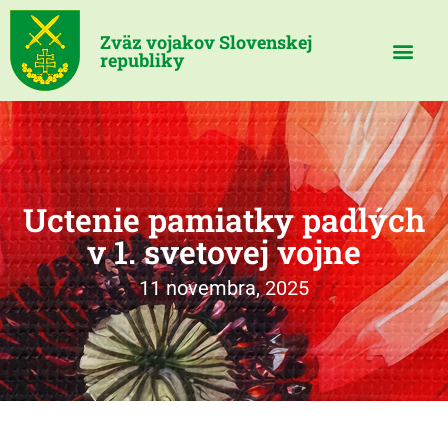
Zväz vojakov Slovenskej
republiky
Uctenie pamiatky padlých
v 1. svetovej vojne
11 novembra, 2025