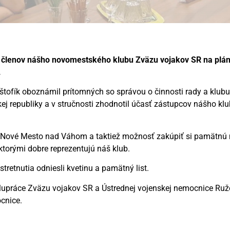
30 členov nášho novomestského klubu Zväzu vojakov SR na pláno
.
rištofík oboznámil prítomných so správou o činnosti rady a klub
ej republiky a v stručnosti zhodnotil účasť zástupcov nášho kl
SR Nové Mesto nad Váhom a taktiež možnosť zakúpiť si pamätnú
 ktorými dobre reprezentujú náš klub.
tretnutia odniesli kvetinu a pamätný list.
polupráce Zväzu vojakov SR a Ústrednej vojenskej nemocnice Ru
cnice.