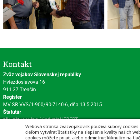
Kontakt
Zväz vojakov Slovenskej republiky
Hviezdoslavova 16
911 27 Trenčín
Register
MV SR VVS/1-900/90-7140-6, dňa 13.5.2015
Štatutár
plk. gšt. v. v. Ing. Vladimír HEBERT
Webová stránka zvazvojakov.sk používa súbory cookies
cieľom vytvárať štatistiky na zlepšenie kvality našich 
cookies môžete prijať, alebo odmietnuť kliknutím na tla