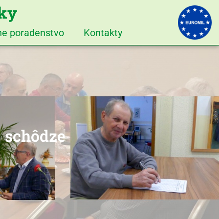
iky
vne poradenstvo
Kontakty
j schôdze