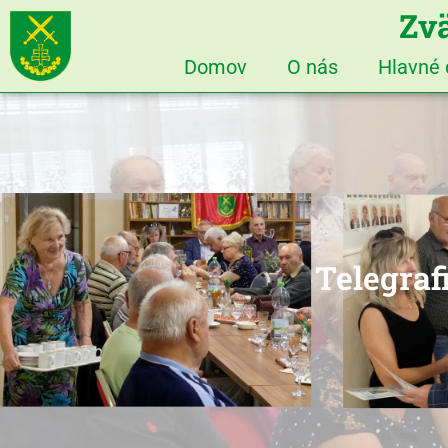
Zvä
Domov
O nás
Hlavné
Telegraf