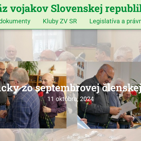
z vojakov Slovenskej republ
 dokumenty
Kluby ZV SR
Legislatíva a prá
icky zo septembrovej členske
11 októbra, 2024