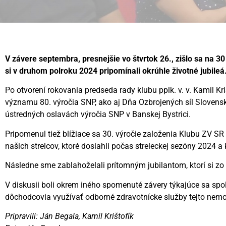
V závere septembra, presnejšie vo štvrtok 26., zišlo sa na 
si v druhom polroku 2024 pripomínali okrúhle životné jubileá
Po otvorení rokovania predseda rady klubu pplk. v. v. Kamil K
významu 80. výročia SNP, ako aj Dňa Ozbrojených síl Slovensk
ústredných oslavách výročia SNP v Banskej Bystrici.
Pripomenul tiež blížiace sa 30. výročie založenia Klubu ZV 
našich strelcov, ktoré dosiahli počas streleckej sezóny 2024 a
Následne sme zablahoželali prítomným jubilantom, ktorí si zo s
V diskusii boli okrem iného spomenuté závery týkajúce sa s
dôchodcovia využívať odborné zdravotnícke služby tejto nemo
Pripravili: Ján Begala, Kamil Krištofík