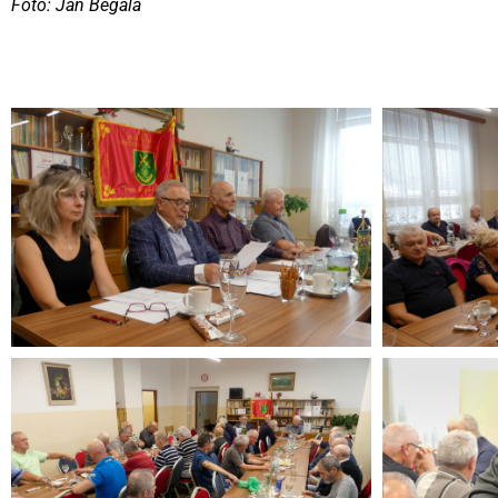
Foto: Ján Begala
Videní spolu: 224
, dnes 1