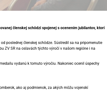
vanej členskej schôdzi spojenej s ocenením jubilantov, ktorí
u od poslednej členskej schôdze. Sústredil sa na pripomenutie
ubu ZV SR na oslavách týchto výročí v našom regióne i na
 medailu vydanú k tomuto výročiu. Nakoniec ocenil úspechy
žomberok, ako aj podmienok, za akých môžu vojenskí