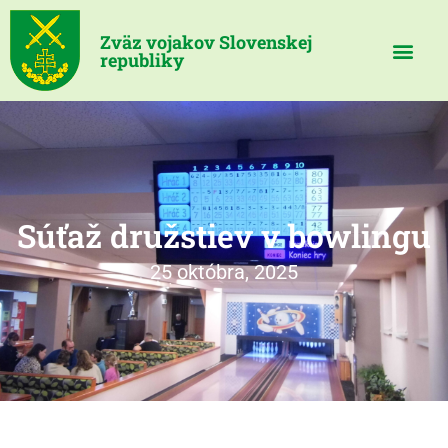
Zväz vojakov Slovenskej
republiky
Súťaž družstiev v bowlingu
25 októbra, 2025