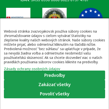
Webová stránka zvazvojakov.sk používa súbory cookies na
zhromažďovanie údajov s cieľom vytvárať štatistiky na
zlepšenie kvality našich webových stránok. Naše súbory cookies
Kontaktné údaje
môžete prijať, alebo odmietnuť kliknutím na tlačidlá nižšie.
Predvolená možnosť "bez súhlasu" sa uplatňuje v prípade, že
email: tajomnik@zvsr.sk
sa nevydá žiadna voľba a odmietnutie neobmedzí vašu
telefón: 0908535335
používateľskú skúsenosť. Ak sa chcete dozvedieť viac o našich
pravidlách používania súborov cookies kliknite na predvoľby.
vojenská linka: 0960 333 818
Zásady ochrany osobných údajov
Predvoľby
Zakázať všetky
Zásady ochrany osobných údajov
|
Prihlásenie
Povoliť všetky
© 2022 – 2026 Zväz vojakov SR, web stránku pripravil
Moje súhlasové predvoľby
Lukáš Šleboda