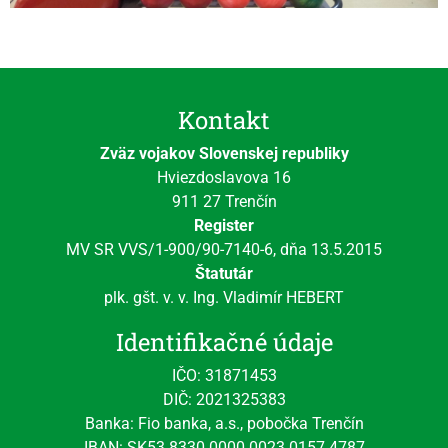
Kontakt
Zväz vojakov Slovenskej republiky
Hviezdoslavova 16
911 27 Trenčín
Register
MV SR VVS/1-900/90-7140-6, dňa 13.5.2015
Štatutár
plk. gšt. v. v. Ing. Vladimír HEBERT
Identifikačné údaje
IČO: 31871453
DIČ: 2021325383
Banka: Fio banka, a.s., pobočka Trenčín
IBAN: SK53 8330 0000 0023 0157 4787