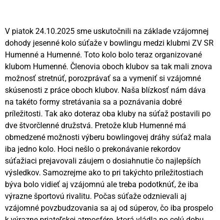
V piatok 24.10.2025 sme uskutočnili na základe vzájomnej
dohody jesenné kolo súťaže v bowlingu medzi klubmi ZV SR
Humenné a Humenné. Toto kolo bolo teraz organizované
klubom Humenné. Členovia oboch klubov sa tak mali znova
možnosť stretnúť, porozprávať sa a vymeniť si vzájomné
skúsenosti z práce oboch klubov. Naša blízkosť nám dáva
na takéto formy stretávania sa a poznávania dobré
príležitosti. Tak ako doteraz oba kluby na súťaž postavili po
dve štvorčlenné družstvá. Pretože klub Humenné má
obmedzené možnosti výberu bowlingovej dráhy súťaž mala
iba jedno kolo. Hoci nešlo o prekonávanie rekordov
súťažiaci prejavovali záujem o dosiahnutie čo najlepších
výsledkov. Samozrejme ako to pri takýchto príležitostiach
býva bolo vidieť aj vzájomnú ale treba podotknúť, že iba
výrazne športovú rivalitu. Počas súťaže odznievali aj
vzájomné povzbudzovania sa aj od súperov, čo iba prospelo
k výrazne priateľskej atmosfére, ktorá vládla po celú dobu