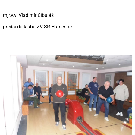
mjr.v.v. Vladimír Cibuláš
predseda klubu ZV SR Humenné
Videní spolu: 146
, dnes 1