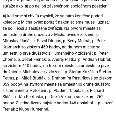
súťaže ako aj po nej pri záverečnom spoločnom posedení.
Aj keď sme si chvíľu mysleli, že sa nám konečne podarí
kolegov z Michaloviec poraziť nakoniec sme museli uznať,
že boli lepší a zaslúžene zvíťazili. Na prvom mieste sa
umiestnilo druhé družstvo z Michaloviec v zložení : p.
Miroslav Flašár, p. Pavol Dlugoš, p. Berty Molnár, p. Peter
Kramarek so ziskom 469 bodov, na druhom mieste sa
umiestnilo prvé družstvo z Humenného v zložení : p. Peter
Choma, p. Jozef Frenák, p. Andrej Piatka, p. Andrián Hobľák
so ziskom 410 bodov, na treťom mieste sa umiestnilo prvé
družstvo z Michaloviec v zložení : p. Štefan Kozák, p.Štefan
Petrus, p.- Miloš Bruňák, p. Drahomíra Pastiríková so ziskom
359 bodov, na štvrtom mieste sa umiestnilo druhé družstvo
z Humenného v zložení : p. Vladimír Cibuláš, p. Richard
Sklár, p. Ján Petrtuška, p. Dická Viktória so ziskom 262
bodov. Z jednotlivcov najviac bodov 146 dosiahol – p. Jozef
Frenák z klubu Humenné.