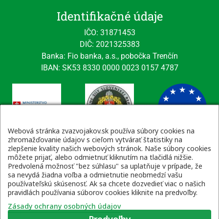
Identifikačné údaje
IČO: 31871453
DIČ: 2021325383
Banka: Fio banka, a.s., pobočka Trenčín
IBAN: SK53 8330 0000 0023 0157 4787
Webová stránka zvazvojakov.sk používa súbory cookies na
zhromažďovanie údajov s cieľom vytvárať štatistiky na
zlepšenie kvality našich webových stránok. Naše súbory cookies
Kontaktné údaje
môžete prijať, alebo odmietnuť kliknutím na tlačidlá nižšie.
Predvolená možnosť "bez súhlasu" sa uplatňuje v prípade, že
email: tajomnik@zvsr.sk
sa nevydá žiadna voľba a odmietnutie neobmedzí vašu
telefón: 0908535335
používateľskú skúsenosť. Ak sa chcete dozvedieť viac o našich
pravidlách používania súborov cookies kliknite na predvoľby.
vojenská linka: 0960 333 818
Zásady ochrany osobných údajov