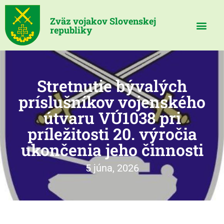
Zväz vojakov Slovenskej
republiky
Stretnutie bývalých
príslušníkov vojenského
útvaru VÚ1038 pri
príležitosti 20. výročia
ukončenia jeho činnosti
5 júna, 2026