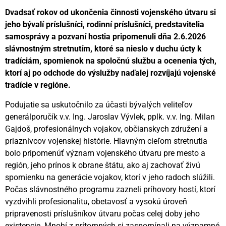
Dvadsať rokov od ukončenia činnosti vojenského útvaru si
jeho bývalí príslušníci, rodinní príslušníci, predstavitelia
samosprávy a pozvaní hostia pripomenuli dňa 2.6.2026
slávnostným stretnutím, ktoré sa nieslo v duchu úcty k
tradíciám, spomienok na spoločnú službu a ocenenia tých,
ktorí aj po odchode do výslužby naďalej rozvíjajú vojenské
tradície v regióne.
Podujatie sa uskutočnilo za účasti bývalých veliteľov
generálporučík v.v. Ing. Jaroslav Vývlek, pplk. v.v. Ing. Milan
Gajdoš, profesionálnych vojakov, občianskych združení a
priaznivcov vojenskej histórie. Hlavným cieľom stretnutia
bolo pripomenúť význam vojenského útvaru pre mesto a
región, jeho prínos k obrane štátu, ako aj zachovať živú
spomienku na generácie vojakov, ktorí v jeho radoch slúžili.
Počas slávnostného programu zazneli príhovory hostí, ktorí
vyzdvihli profesionalitu, obetavosť a vysokú úroveň
pripravenosti príslušníkov útvaru počas celej doby jeho
existencie. Mnohí z prítomných si zaspomínali na významné