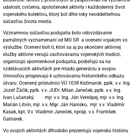
udalosti, cvičenia, spoločenské aktivity i každodenný život
vojenského kolektívu, ktorý bol dlhé roky neoddeliteľnou
súčasťou života mesta.
Významnou súčasťou podujatia bolo odovzdávanie
pamätných vyznamenaní od MO SR a ocenení vojakom vo
výslužbe. Ocenení boli tí, ktorí sa aj po skončení aktívnej
služby aktívne venujú zachovávaniu vojenských tradícií,
organizujú spomienkové podujatia, podieľajú sa na
vzdelávacích aktivitách pre mladú generáciu a svojou
činnosťou prispievajú k uchovávaniu historického odkazu
útvaru. Ocenený príslušníci VÚ 1038 Kežmarok: pplk. v.v. Ing.
Jozef Žáčik, pplk. v.v. JUDr. Milan Janeček, pplk. v.v. Ing.
Ivan Lučanský, mjr. v.v. Ing. Ján Verešpej, mjr. v.v. Ing.
Marián Litvin, mjr. v.v. Mgr. Ján Hanisko, mjr. v.v. Vladimír
Kasak, kpt. V.v. Vladimír Janeček, npráp. v.v. František
Gatnárek.
Vo svojich aktivitách dlhodobo prezentujú vojenskú históriu