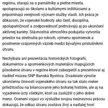
regiónu, starajú sa o pamätníky a pietne miesta,
spolupracujú so školami a kultúrnymi inštitúciami a
pripomínajú verejnosti význam služby vlasti. Ich práca je
dôkazom, že vojenské hodnoty ako česť, disciplína,
spolupatričnosť a zodpovednosť pretrvávajú aj po ukončení
aktívnej kariéry. Slávnostná atmosféra podujatia vytvorila
priestor na stretnutia po rokoch, výmenu spomienok a
posilnenie vzájomných väzieb medzi bývalými príslušníkmi
útvaru.
Nechýbala ani prezentácia historických fotografií,
dokumentov a spomienkových materiálov mapujúcich
pôsobenie útvaru v regióne ktoré zabezpečil a prezentoval aj
riaditeľ múzea SNP Banská Bystrica. Dvadsiate výročie
ukončenia činnosti vojenského útvaru sa tak stalo nielen
príležitosťou na bilancovanie jeho bohatej histórie, ale aj na
vyjadrenie úcty všetkým, ktorí sa zaslúžili o jeho dobré
meno. Ocenení vojaci vo výslužbe svojou neúnavnou prácou
dokazujú, že odkaz útvaru zostáva živý a naďalej tvorí