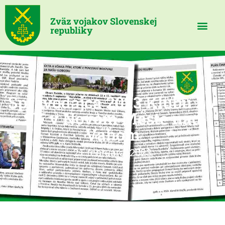
Zväz vojakov Slovenskej
republiky
Spravodajca 2023 Klubu ZV
SK v Novom Meste nad
Váhom
21 februára, 2023