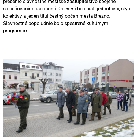
prebehlo slávnostné mestské zastupiteľstvo spojené
s oceňovaním osobností. Ocenení boli piati jednotlivci, štyri
kolektívy a jeden titul čestný občan mesta Brezno.
Slávnostné popoludnie bolo spestrené kultúrnym
programom.
Videní spolu: 523
, dnes 1