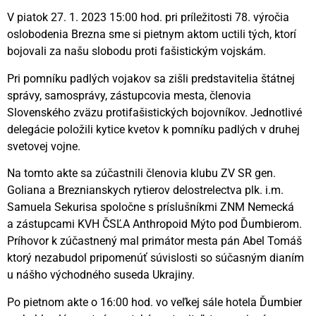
V piatok 27. 1. 2023 15:00 hod. pri príležitosti 78. výročia
oslobodenia Brezna sme si pietnym aktom uctili tých, ktorí
bojovali za našu slobodu proti fašistickým vojskám.
Pri pomníku padlých vojakov sa zišli predstavitelia štátnej
správy, samosprávy, zástupcovia mesta, členovia
Slovenského zväzu protifašistických bojovníkov. Jednotlivé
delegácie položili kytice kvetov k pomníku padlých v druhej
svetovej vojne.
Na tomto akte sa zúčastnili členovia klubu ZV SR gen.
Goliana a Breznianskych rytierov delostrelectva plk. i.m.
Samuela Sekurisa spoločne s príslušníkmi ZNM Nemecká
a zástupcami KVH ČSĽA Anthropoid Mýto pod Ďumbierom.
Príhovor k zúčastnený mal primátor mesta pán Abel Tomáš
ktorý nezabudol pripomenúť súvislosti so súčasným dianím
u nášho východného suseda Ukrajiny.
Po pietnom akte o 16:00 hod. vo veľkej sále hotela Ďumbier