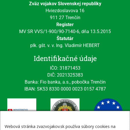
Zväz vojakov Slovenskej republiky
Hviezdoslavova 16
911 27 Trenčín
Register
MV SR VVS/1-900/90-7140-6, dňa 13.5.2015
Štatutár
plk. gšt. v. v. Ing. Vladimír HEBERT
Identifikačné údaje
IČO: 31871453
DIČ: 2021325383
Banka: Fio banka, a.s., pobočka Trenčín
IBAN: SK53 8330 0000 0023 0157 4787
Webová stránka zvazvojakov.sk používa súbory cookies na