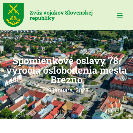
Zväz vojakov Slovenskej
republiky
Spomienkové oslavy 78.
výročia oslobodenia mesta
Brezno
29 januára, 2023