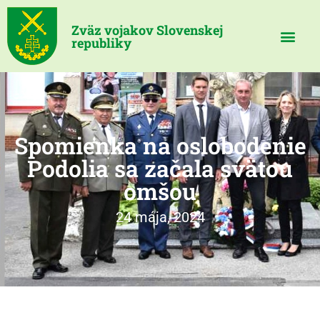
Zväz vojakov Slovenskej
republiky
Spomienka na oslobodenie
Podolia sa začala svätou
omšou
24 mája, 2024