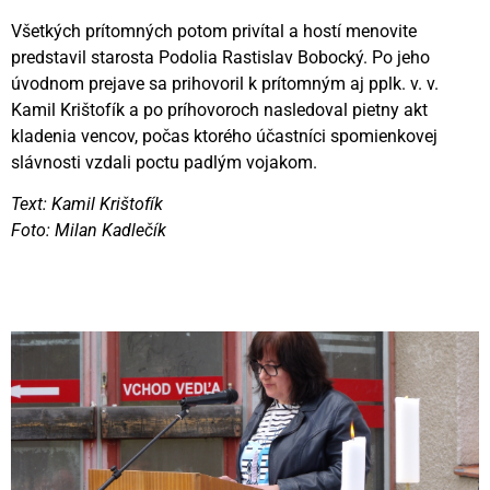
Všetkých prítomných potom privítal a hostí menovite
predstavil starosta Podolia Rastislav Bobocký. Po jeho
úvodnom prejave sa prihovoril k prítomným aj pplk. v. v.
Kamil Krištofík a po príhovoroch nasledoval pietny akt
kladenia vencov, počas ktorého účastníci spomienkovej
slávnosti vzdali poctu padlým vojakom.
Text: Kamil Krištofík
Foto: Milan Kadlečík
Videní spolu: 252
, dnes 2