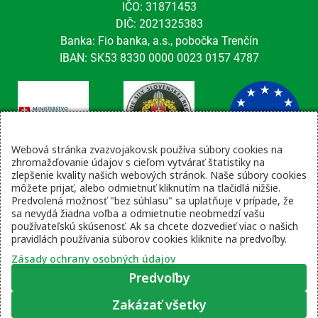
IČO: 31871453
DIČ: 2021325383
Banka: Fio banka, a.s., pobočka Trenčín
IBAN: SK53 8330 0000 0023 0157 4787
Webová stránka zvazvojakov.sk používa súbory cookies na
zhromažďovanie údajov s cieľom vytvárať štatistiky na
zlepšenie kvality našich webových stránok. Naše súbory cookies
Kontaktné údaje
môžete prijať, alebo odmietnuť kliknutím na tlačidlá nižšie.
Predvolená možnosť "bez súhlasu" sa uplatňuje v prípade, že
email: tajomnik@zvsr.sk
sa nevydá žiadna voľba a odmietnutie neobmedzí vašu
telefón: 0908535335
používateľskú skúsenosť. Ak sa chcete dozvedieť viac o našich
pravidlách používania súborov cookies kliknite na predvoľby.
vojenská linka: 0960 333 818
Zásady ochrany osobných údajov
Predvoľby
Zakázať všetky
Zásady ochrany osobných údajov
|
Prihlásenie