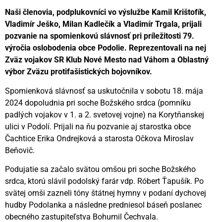
Naši členovia, podplukovníci vo výslužbe Kamil Krištofík,
Vladimír Ješko, Milan Kadlečík a Vladimír Trgala, prijali
pozvanie na spomienkovú slávnosť pri príležitosti 79.
výročia oslobodenia obce Podolie. Reprezentovali na nej
Zväz vojakov SR Klub Nové Mesto nad Váhom a Oblastný
výbor Zväzu protifašistických bojovníkov.
Spomienková slávnosť sa uskutočnila v sobotu 18. mája
2024 dopoludnia pri soche Božského srdca (pomníku
padlých vojakov v 1. a 2. svetovej vojne) na Korytňanskej
ulici v Podolí. Prijali na ňu pozvanie aj starostka obce
Čachtice Erika Ondrejková a starosta Očkova Miroslav
Beňovič.
Podujatie sa začalo svätou omšou pri soche Božského
srdca, ktorú slávil podolský farár vdp. Róbert Ťapušík. Po
svätej omši zazneli tóny štátnej hymny v podaní dychovej
hudby Podolanka a následne predniesol báseň poslanec
obecného zastupiteľstva Bohumil Čechvala.