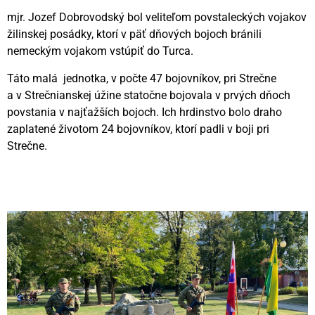
mjr. Jozef Dobrovodský bol veliteľom povstaleckých vojakov
žilinskej posádky, ktorí v päť dňových bojoch bránili
nemeckým vojakom vstúpiť do Turca.
Táto malá jednotka, v počte 47 bojovníkov, pri Strečne
a v Strečnianskej úžine statočne bojovala v prvých dňoch
povstania v najťažších bojoch. Ich hrdinstvo bolo draho
zaplatené životom 24 bojovníkov, ktorí padli v boji pri
Strečne.
Videní spolu: 66
, dnes 1