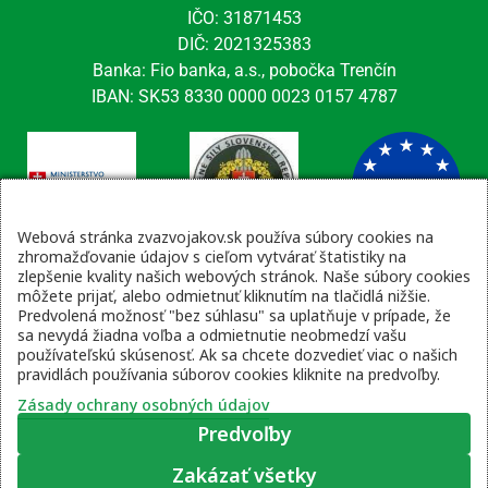
IČO: 31871453
DIČ: 2021325383
Banka: Fio banka, a.s., pobočka Trenčín
IBAN: SK53 8330 0000 0023 0157 4787
Webová stránka zvazvojakov.sk používa súbory cookies na
zhromažďovanie údajov s cieľom vytvárať štatistiky na
zlepšenie kvality našich webových stránok. Naše súbory cookies
Kontaktné údaje
môžete prijať, alebo odmietnuť kliknutím na tlačidlá nižšie.
Predvolená možnosť "bez súhlasu" sa uplatňuje v prípade, že
email: tajomnik@zvsr.sk
sa nevydá žiadna voľba a odmietnutie neobmedzí vašu
telefón: 0908535335
používateľskú skúsenosť. Ak sa chcete dozvedieť viac o našich
pravidlách používania súborov cookies kliknite na predvoľby.
vojenská linka: 0960 333 818
Zásady ochrany osobných údajov
Predvoľby
Zakázať všetky