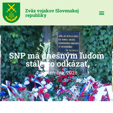
Zväz vojakov Slovenskej
republiky
SNP má dnešným ľuďom
stále čo odkázať
4 septembra, 2025