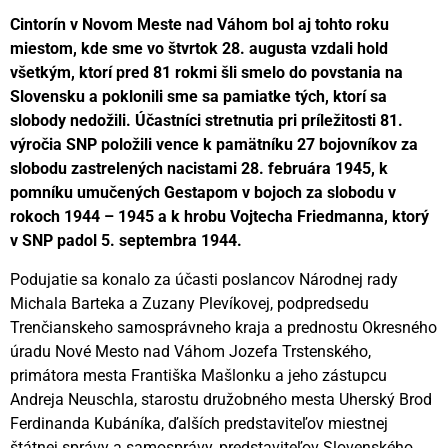
Cintorín v Novom Meste nad Váhom bol aj tohto roku
miestom, kde sme vo štvrtok 28. augusta vzdali hold
všetkým, ktorí pred 81 rokmi šli smelo do povstania na
Slovensku a poklonili sme sa pamiatke tých, ktorí sa
slobody nedožili. Účastníci stretnutia pri príležitosti 81.
výročia SNP položili vence k pamätníku 27 bojovníkov za
slobodu zastrelených nacistami 28. februára 1945, k
pomníku umučených Gestapom v bojoch za slobodu v
rokoch 1944 – 1945 a k hrobu Vojtecha Friedmanna, ktorý
v SNP padol 5. septembra 1944.
Podujatie sa konalo za účasti poslancov Národnej rady
Michala Barteka a Zuzany Plevíkovej, podpredsedu
Trenčianskeho samosprávneho kraja a prednostu Okresného
úradu Nové Mesto nad Váhom Jozefa Trstenského,
primátora mesta Františka Mašlonku a jeho zástupcu
Andreja Neuschla, starostu družobného mesta Uherský Brod
Ferdinanda Kubáníka, ďalších predstaviteľov miestnej
štátnej správy a samosprávy, predstaviteľov Slovenského