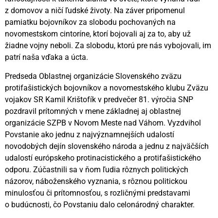
z domovov a ničí ľudské životy. Na záver pripomenul
pamiatku bojovníkov za slobodu pochovaných na
novomestskom cintoríne, ktorí bojovali aj za to, aby už
žiadne vojny neboli. Za slobodu, ktorú pre nás vybojovali, im
patrí naša vďaka a úcta.
Predseda Oblastnej organizácie Slovenského zväzu
protifašistických bojovníkov a novomestského klubu Zväzu
vojakov SR Kamil Krištofík v predvečer 81. výročia SNP
pozdravil prítomných v mene základnej aj oblastnej
organizácie SZPB v Novom Meste nad Váhom. Vyzdvihol
Povstanie ako jednu z najvýznamnejších udalostí
novodobých dejín slovenského národa a jednu z najväčších
udalostí európskeho protinacistického a protifašistického
odporu. Zúčastnili sa v ňom ľudia rôznych politických
názorov, náboženského vyznania, s rôznou politickou
minulosťou či prítomnosťou, s rozličnými predstavami
o budúcnosti, čo Povstaniu dalo celonárodný charakter.