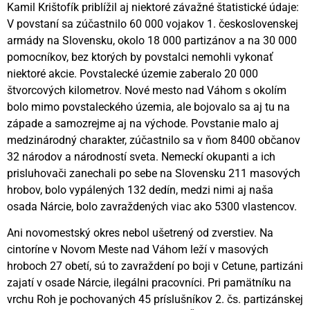
Kamil Krištofík priblížil aj niektoré závažné štatistické údaje:
V povstaní sa zúčastnilo 60 000 vojakov 1. československej
armády na Slovensku, okolo 18 000 partizánov a na 30 000
pomocníkov, bez ktorých by povstalci nemohli vykonať
niektoré akcie. Povstalecké územie zaberalo 20 000
štvorcových kilometrov. Nové mesto nad Váhom s okolím
bolo mimo povstaleckého územia, ale bojovalo sa aj tu na
západe a samozrejme aj na východe. Povstanie malo aj
medzinárodný charakter, zúčastnilo sa v ňom 8400 občanov
32 národov a národností sveta. Nemeckí okupanti a ich
prisluhovači zanechali po sebe na Slovensku 211 masových
hrobov, bolo vypálených 132 dedín, medzi nimi aj naša
osada Nárcie, bolo zavraždených viac ako 5300 vlastencov.
Ani novomestský okres nebol ušetrený od zverstiev. Na
cintoríne v Novom Meste nad Váhom leží v masových
hroboch 27 obetí, sú to zavraždení po boji v Cetune, partizáni
zajatí v osade Nárcie, ilegálni pracovníci. Pri pamätníku na
vrchu Roh je pochovaných 45 príslušníkov 2. čs. partizánskej