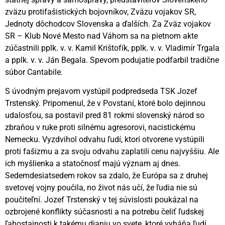
zväzu protifašistických bojovníkov, Zväzu vojakov SR,
Jednoty dôchodcov Slovenska a ďalších. Za Zväz vojakov
SR – Klub Nové Mesto nad Váhom sa na pietnom akte
zúčastnili pplk. v. v. Kamil Krištofík, pplk. v. v. Vladimír Trgala
a pplk. v. v. Ján Begala. Spevom podujatie podfarbil tradične
súbor Cantabile.
S úvodným prejavom vystúpil podpredseda TSK Jozef
Trstenský. Pripomenul, že v Povstaní, ktoré bolo dejinnou
udalosťou, sa postavil pred 81 rokmi slovenský národ so
zbraňou v ruke proti silnému agresorovi, nacistickému
Nemecku. Vyzdvihol odvahu ľudí, ktorí otvorene vystúpili
proti fašizmu a za svoju odvahu zaplatili cenu najvyššiu. Ale
ich myšlienka a statočnosť majú význam aj dnes.
Sedemdesiatsedem rokov sa zdalo, že Európa sa z druhej
svetovej vojny poučila, no život nás učí, že ľudia nie sú
poučiteľní. Jozef Trstenský v tej súvislosti poukázal na
ozbrojené konflikty súčasnosti a na potrebu čeliť ľudskej
ľahostajnosti k takému dianiu vo svete, ktoré vyháňa ľudí