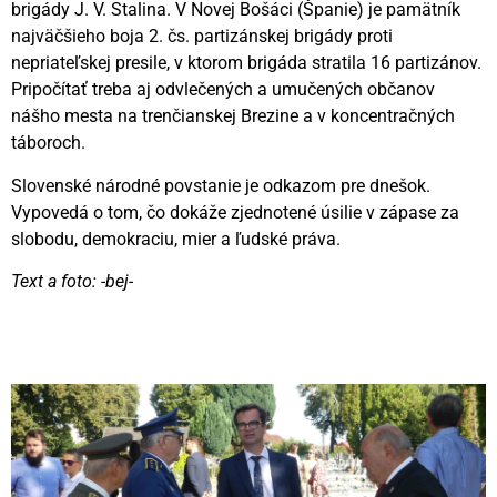
brigády J. V. Stalina. V Novej Bošáci (Španie) je pamätník
najväčšieho boja 2. čs. partizánskej brigády proti
nepriateľskej presile, v ktorom brigáda stratila 16 partizánov.
Pripočítať treba aj odvlečených a umučených občanov
nášho mesta na trenčianskej Brezine a v koncentračných
táboroch.
Slovenské národné povstanie je odkazom pre dnešok.
Vypovedá o tom, čo dokáže zjednotené úsilie v zápase za
slobodu, demokraciu, mier a ľudské práva.
Text a foto: -bej-
Videní spolu: 153
, dnes 1