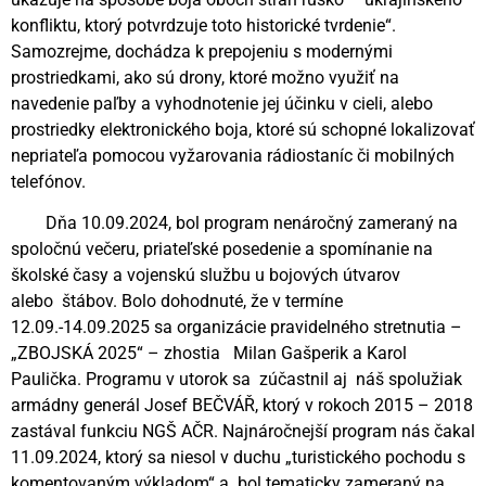
konfliktu, ktorý potvrdzuje toto historické tvrdenie“.
Samozrejme, dochádza k prepojeniu s modernými
prostriedkami, ako sú drony, ktoré možno využiť na
navedenie paľby a vyhodnotenie jej účinku v cieli, alebo
prostriedky elektronického boja, ktoré sú schopné lokalizovať
nepriateľa pomocou vyžarovania rádiostaníc či mobilných
telefónov.
Dňa 10.09.2024, bol program nenáročný zameraný na
spoločnú večeru, priateľské posedenie a spomínanie na
školské časy a vojenskú službu u bojových útvarov
alebo štábov. Bolo dohodnuté, že v termíne
12.09.-14.09.2025 sa organizácie pravidelného stretnutia –
„ZBOJSKÁ 2025“ – zhostia Milan Gašperik a Karol
Paulička. Programu v utorok sa zúčastnil aj náš spolužiak
armádny generál Josef BEČVÁŘ, ktorý v rokoch 2015 – 2018
zastával funkciu NGŠ AČR. Najnáročnejší program nás čakal
11.09.2024, ktorý sa niesol v duchu „turistického pochodu s
komentovaným výkladom“ a bol tematicky zameraný na