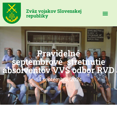
Zväz vojakov Slovenskej
republiky
Pravidelné
septembrové stretnutie
absolventov VVŠ odbor RVD
14 septembra, 2024