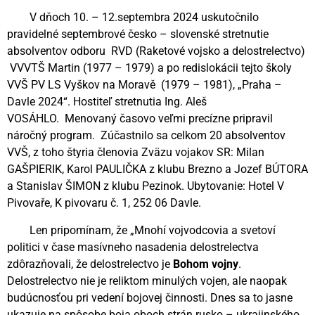
V dňoch 10. – 12.septembra 2024 uskutočnilo
pravidelné septembrové česko – slovenské stretnutie
absolventov odboru RVD (Raketové vojsko a delostrelectvo)
VVVTŠ Martin (1977 – 1979) a po redislokácii tejto školy
VVŠ PV LS Vyškov na Moravě (1979 – 1981), „Praha –
Davle 2024“. Hostiteľ stretnutia Ing. Aleš
VOSÁHLO. Menovaný časovo veľmi precízne pripravil
náročný program. Zúčastnilo sa celkom 20 absolventov
VVŠ, z toho štyria členovia Zväzu vojakov SR: Milan
GAŠPIERIK, Karol PAULIČKA z klubu Brezno a Jozef BÚTORA
a Stanislav ŠIMON z klubu Pezinok. Ubytovanie: Hotel V
Pivovaře, K pivovaru č. 1, 252 06 Davle.
Len pripomínam, že „Mnohí vojvodcovia a svetoví
politici v čase masívneho nasadenia delostrelectva
zdôrazňovali, že delostrelectvo je
Bohom vojny
.
Delostrelectvo nie je reliktom minulých vojen, ale naopak
budúcnosťou pri vedení bojovej činnosti. Dnes sa to jasne
ukazuje na spôsobe boja oboch strán rusko – ukrajinského