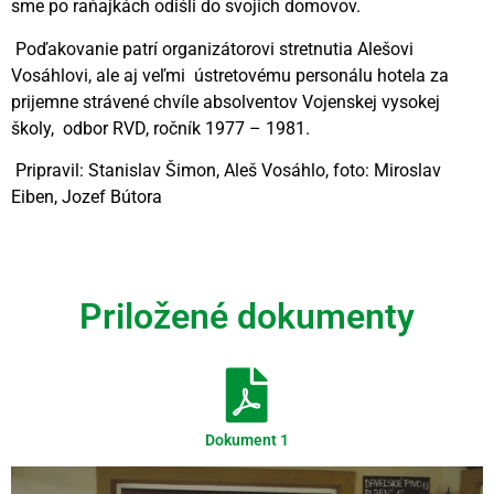
sme po raňajkách odišli do svojich domovov.
Poďakovanie patrí organizátorovi stretnutia Alešovi
Vosáhlovi, ale aj veľmi ústretovému personálu hotela za
prijemne strávené chvíle absolventov Vojenskej vysokej
školy, odbor RVD, ročník 1977 – 1981.
Pripravil: Stanislav Šimon, Aleš Vosáhlo, foto: Miroslav
Eiben, Jozef Bútora
Videní spolu: 356
, dnes 2
Priložené dokumenty
Dokument 1