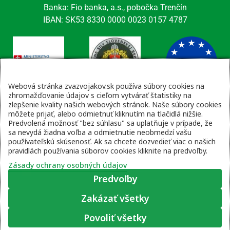
Banka: Fio banka, a.s., pobočka Trenčín
IBAN: SK53 8330 0000 0023 0157 4787
Webová stránka zvazvojakov.sk používa súbory cookies na
zhromažďovanie údajov s cieľom vytvárať štatistiky na
zlepšenie kvality našich webových stránok. Naše súbory cookies
Kontaktné údaje
môžete prijať, alebo odmietnuť kliknutím na tlačidlá nižšie.
Predvolená možnosť "bez súhlasu" sa uplatňuje v prípade, že
email: tajomnik@zvsr.sk
sa nevydá žiadna voľba a odmietnutie neobmedzí vašu
telefón: 0908535335
používateľskú skúsenosť. Ak sa chcete dozvedieť viac o našich
pravidlách používania súborov cookies kliknite na predvoľby.
vojenská linka: 0960 333 818
Zásady ochrany osobných údajov
Predvoľby
Zakázať všetky
Zásady ochrany osobných údajov
|
Prihlásenie
Povoliť všetky
© 2022 – 2026 Zväz vojakov SR, web stránku pripravil