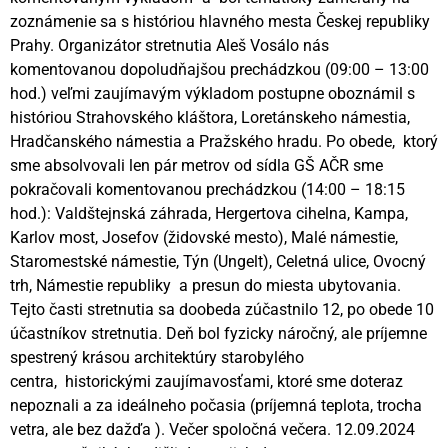
zoznámenie sa s históriou hlavného mesta Českej republiky
Prahy. Organizátor stretnutia Aleš Vosálo nás
komentovanou dopoludňajšou prechádzkou (09:00 – 13:00
hod.) veľmi zaujímavým výkladom postupne oboznámil s
históriou Strahovského kláštora, Loretánskeho námestia,
Hradčanského námestia a Pražského hradu. Po obede, ktorý
sme absolvovali len pár metrov od sídla GŠ AČR sme
pokračovali komentovanou prechádzkou (14:00 – 18:15
hod.): Valdštejnská záhrada, Hergertova cihelna, Kampa,
Karlov most, Josefov (židovské mesto), Malé námestie,
Staromestské námestie, Týn (Ungelt), Celetná ulice, Ovocný
trh, Námestie republiky a presun do miesta ubytovania.
Tejto časti stretnutia sa doobeda zúčastnilo 12, po obede 10
účastníkov stretnutia. Deň bol fyzicky náročný, ale príjemne
spestrený krásou architektúry starobylého
centra, historickými zaujímavosťami, ktoré sme doteraz
nepoznali a za ideálneho počasia (príjemná teplota, trocha
vetra, ale bez dažďa ). Večer spoločná večera. 12.09.2024