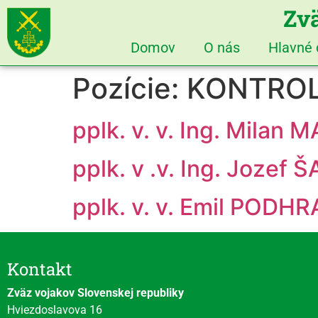
Zvä
Domov
O nás
Hlavné
Pozície:
KONTROL
pplk. v. v. Ing. Milan
pplk. v .v. Ing. Jozef
pplk. v. v. Emil PODH
Kontakt
Zväz vojakov Slovenskej republiky
Hviezdoslavova 16