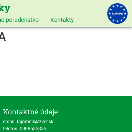
iky
vne poradenstvo
Kontakty
A
Kontaktné údaje
email: tajomnik@zvsr.sk
telefón: 0908535335