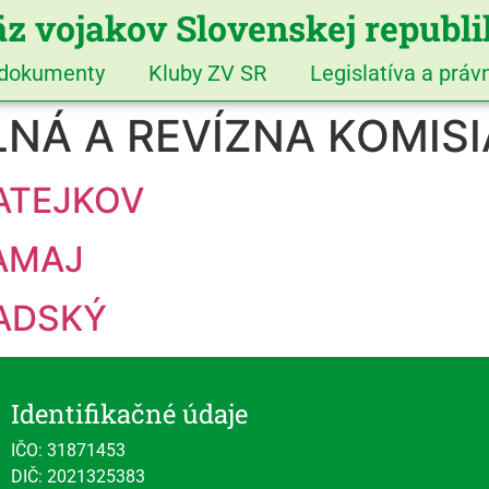
z vojakov Slovenskej republ
 dokumenty
Kluby ZV SR
Legislatíva a prá
NÁ A REVÍZNA KOMISI
 MATEJKOV
 ŠAMAJ
RADSKÝ
Identifikačné údaje
IČO: 31871453
DIČ: 2021325383