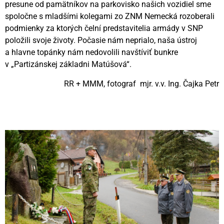
presune od pamätníkov na parkovisko našich vozidiel sme
spoločne s mladšími kolegami zo ZNM Nemecká rozoberali
podmienky za ktorých čelní predstavitelia armády v SNP
položili svoje životy. Počasie nám neprialo, naša ústroj
a hlavne topánky nám nedovolili navštíviť bunkre
v „Partizánskej základni Matúšová“.
RR + MMM, fotograf mjr. v.v. Ing. Čajka Petr
Videní spolu: 106
, dnes 1