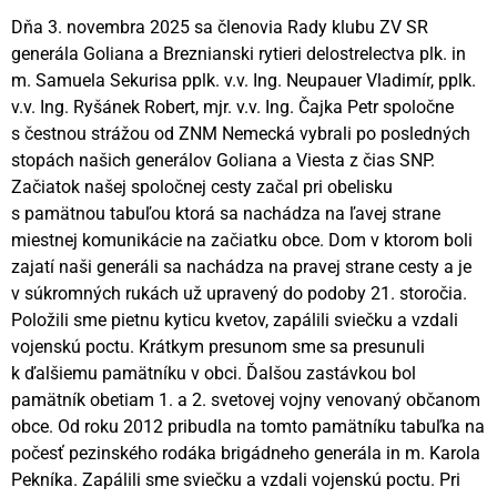
Dňa 3. novembra 2025 sa členovia Rady klubu ZV SR
generála Goliana a Breznianski rytieri delostrelectva plk. in
m. Samuela Sekurisa pplk. v.v. Ing. Neupauer Vladimír, pplk.
v.v. Ing. Ryšánek Robert, mjr. v.v. Ing. Čajka Petr spoločne
s čestnou strážou od ZNM Nemecká vybrali po posledných
stopách našich generálov Goliana a Viesta z čias SNP.
Začiatok našej spoločnej cesty začal pri obelisku
s pamätnou tabuľou ktorá sa nachádza na ľavej strane
miestnej komunikácie na začiatku obce. Dom v ktorom boli
zajatí naši generáli sa nachádza na pravej strane cesty a je
v súkromných rukách už upravený do podoby 21. storočia.
Položili sme pietnu kyticu kvetov, zapálili sviečku a vzdali
vojenskú poctu. Krátkym presunom sme sa presunuli
k ďalšiemu pamätníku v obci. Ďalšou zastávkou bol
pamätník obetiam 1. a 2. svetovej vojny venovaný občanom
obce. Od roku 2012 pribudla na tomto pamätníku tabuľka na
počesť pezinského rodáka brigádneho generála in m. Karola
Pekníka. Zapálili sme sviečku a vzdali vojenskú poctu. Pri