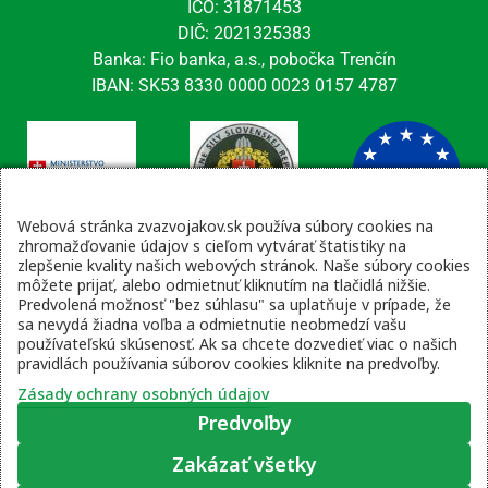
IČO: 31871453
DIČ: 2021325383
Banka: Fio banka, a.s., pobočka Trenčín
IBAN: SK53 8330 0000 0023 0157 4787
Webová stránka zvazvojakov.sk používa súbory cookies na
zhromažďovanie údajov s cieľom vytvárať štatistiky na
zlepšenie kvality našich webových stránok. Naše súbory cookies
Kontaktné údaje
môžete prijať, alebo odmietnuť kliknutím na tlačidlá nižšie.
Predvolená možnosť "bez súhlasu" sa uplatňuje v prípade, že
email: tajomnik@zvsr.sk
sa nevydá žiadna voľba a odmietnutie neobmedzí vašu
telefón: 0908535335
používateľskú skúsenosť. Ak sa chcete dozvedieť viac o našich
pravidlách používania súborov cookies kliknite na predvoľby.
vojenská linka: 0960 333 818
Zásady ochrany osobných údajov
Predvoľby
Zakázať všetky
Zásady ochrany osobných údajov
|
Prihlásenie