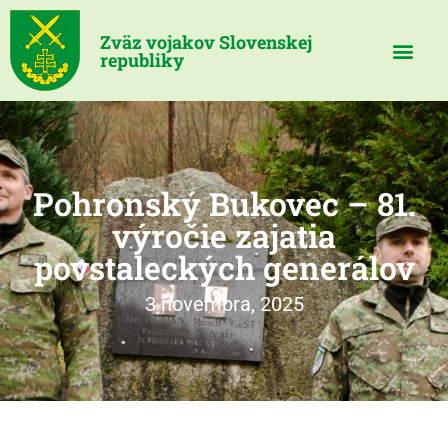
Zväz vojakov Slovenskej
republiky
Pohronský Bukovec – 81.
výročie zajatia
povstaleckých generálov
3 novembra, 2025