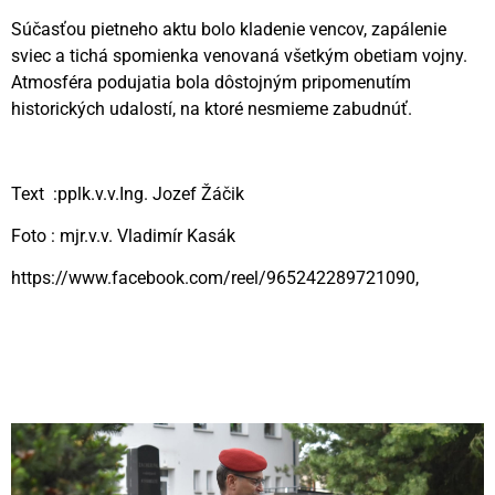
Súčasťou pietneho aktu bolo kladenie vencov, zapálenie
sviec a tichá spomienka venovaná všetkým obetiam vojny.
Atmosféra podujatia bola dôstojným pripomenutím
historických udalostí, na ktoré nesmieme zabudnúť.
Text :pplk.v.v.Ing. Jozef Žáčik
Foto : mjr.v.v. Vladimír Kasák
https://www.facebook.com/reel/965242289721090,
Videní spolu: 113
, dnes 1