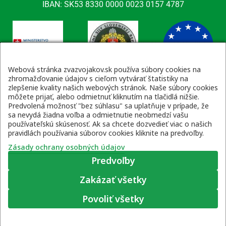
IBAN: SK53 8330 0000 0023 0157 4787
Webová stránka zvazvojakov.sk používa súbory cookies na
zhromažďovanie údajov s cieľom vytvárať štatistiky na
zlepšenie kvality našich webových stránok. Naše súbory cookies
Kontaktné údaje
môžete prijať, alebo odmietnuť kliknutím na tlačidlá nižšie.
Predvolená možnosť "bez súhlasu" sa uplatňuje v prípade, že
email: tajomnik@zvsr.sk
sa nevydá žiadna voľba a odmietnutie neobmedzí vašu
telefón: 0908535335
používateľskú skúsenosť. Ak sa chcete dozvedieť viac o našich
pravidlách používania súborov cookies kliknite na predvoľby.
vojenská linka: 0960 333 818
Zásady ochrany osobných údajov
Predvoľby
Zakázať všetky
Zásady ochrany osobných údajov
|
Prihlásenie
Povoliť všetky
© 2022 – 2026 Zväz vojakov SR, web stránku pripravil
Moje súhlasové predvoľby
Lukáš Šleboda