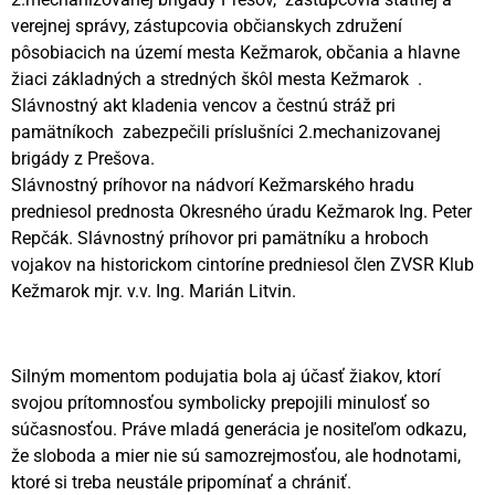
verejnej správy, zástupcovia občianskych združení
pôsobiacich na území mesta Kežmarok, občania a hlavne
žiaci základných a stredných škôl mesta Kežmarok .
Slávnostný akt kladenia vencov a čestnú stráž pri
pamätníkoch zabezpečili príslušníci 2.mechanizovanej
brigády z Prešova.
Slávnostný príhovor na nádvorí Kežmarského hradu
predniesol prednosta Okresného úradu Kežmarok Ing. Peter
Repčák. Slávnostný príhovor pri pamätníku a hroboch
vojakov na historickom cintoríne predniesol člen ZVSR Klub
Kežmarok mjr. v.v. Ing. Marián Litvin.
Silným momentom podujatia bola aj účasť žiakov, ktorí
svojou prítomnosťou symbolicky prepojili minulosť so
súčasnosťou. Práve mladá generácia je nositeľom odkazu,
že sloboda a mier nie sú samozrejmosťou, ale hodnotami,
ktoré si treba neustále pripomínať a chrániť.