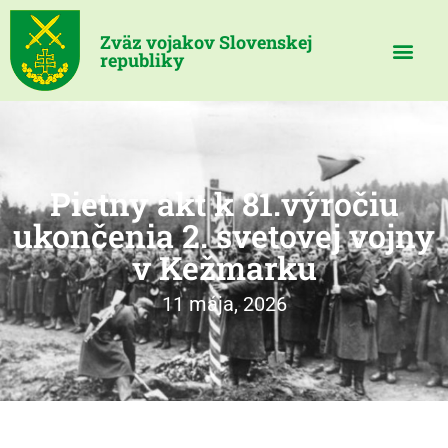
Zväz vojakov Slovenskej
republiky
Pietny akt k 81.výročiu
ukončenia 2. svetovej vojny
v Kežmarku
11 mája, 2026