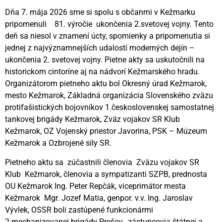
Dňa 7. mája 2026 sme si spolu s občanmi v Kežmarku
pripomenuli 81. výročie ukončenia 2.svetovej vojny. Tento
deň sa niesol v znamení úcty, spomienky a pripomenutia si
jednej z najvýznamnejších udalostí moderných dejín –
ukončenia 2. svetovej vojny. Pietne akty sa uskutočnili na
historickom cintoríne aj na nádvorí Kežmarského hradu.
Organizátorom pietneho aktu bol Okresný úrad Kežmarok,
mesto Kežmarok, Základná organizácia Slovenského zväzu
protifašistických bojovníkov 1.československej samostatnej
tankovej brigády Kežmarok, Zväz vojakov SR Klub
Kežmarok, OZ Vojenský priestor Javorina, PSK – Múzeum
Kežmarok a Ozbrojené sily SR.
Pietneho aktu sa zúčastnili členovia Zväzu vojakov SR
Klub Kežmarok, členovia a sympatizanti SZPB, prednosta
OU Kežmarok Ing. Peter Repčák, viceprimátor mesta
Kežmarok Mgr. Jozef Matia, genpor. v.v. Ing. Jaroslav
Vývlek, OSSR boli zastúpené funkcionármi
2.mechanizovanej brigády Prešov, zástupcovia štátnej a