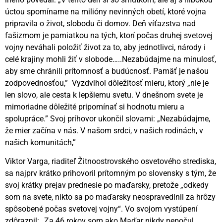
úctou spomíname na milióny nevinných obetí, ktoré vojna
pripravila o život, slobodu či domov. Deň víťazstva nad
fašizmom je pamiatkou na tých, ktorí počas druhej svetovej
vojny neváhali položiť život za to, aby jednotlivci, národy i
celé krajiny mohli žiť v slobode…..Nezabúdajme na minulosť,
aby sme chránili prítomnosť a budúcnosť. Pamäť je našou
zodpovednosťou,” Vyzdvihol dôležitosť mieru, ktorý „nie je
len slovo, ale cesta k lepšiemu svetu. V dnešnom svete je
mimoriadne dôležité pripomínať si hodnotu mieru a
spolupráce.” Svoj príhovor ukončil slovami: „Nezabúdajme,
že mier začína v nás. V našom srdci, v našich rodinách, v
našich komunitách,”
Viktor Varga, riaditeľ Žitnoostrovského osvetového strediska,
sa najprv krátko prihovoril prítomným po slovensky s tým, že
svoj krátky prejav prednesie po maďarsky, pretože „odkedy
som na svete, nikto sa po maďarsky neospravedlnil za hrôzy
spôsobené počas svetovej vojny“. Vo svojom vystúpení
zdôraznil: „Za 46 rokov som ako Maďar nikdy nepočul