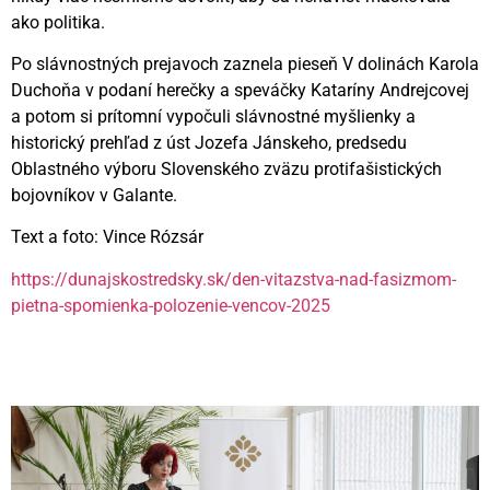
ako politika.
Po slávnostných prejavoch zaznela pieseň V dolinách Karola
Duchoňa v podaní herečky a speváčky Kataríny Andrejcovej
a potom si prítomní vypočuli slávnostné myšlienky a
historický prehľad z úst Jozefa Jánskeho, predsedu
Oblastného výboru Slovenského zväzu protifašistických
bojovníkov v Galante.
Text a foto: Vince Rózsár
https://dunajskostredsky.sk/den-vitazstva-nad-fasizmom-
pietna-spomienka-polozenie-vencov-2025
Videní spolu: 70
, dnes 1