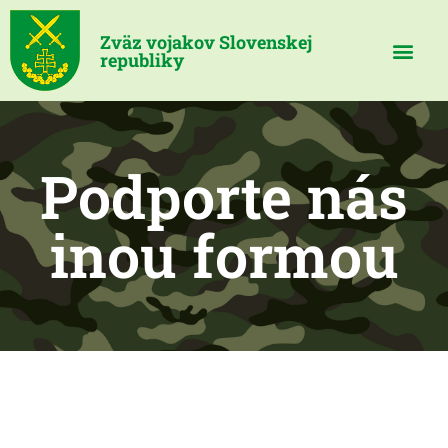
Zväz vojakov Slovenskej
republiky
Podporte nás
inou formou
Videní spolu: 118
, dnes 1