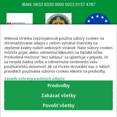
IBAN: SK53 8330 0000 0023 0157 4787
Webová stránka zvazvojakov.sk používa súbory cookies na
zhromažďovanie údajov s cieľom vytvárať štatistiky na
zlepšenie kvality našich webových stránok. Naše súbory cookies
Kontaktné údaje
môžete prijať, alebo odmietnuť kliknutím na tlačidlá nižšie.
Predvolená možnosť "bez súhlasu" sa uplatňuje v prípade, že
email: tajomnik@zvsr.sk
sa nevydá žiadna voľba a odmietnutie neobmedzí vašu
telefón: 0908535335
používateľskú skúsenosť. Ak sa chcete dozvedieť viac o našich
pravidlách používania súborov cookies kliknite na predvoľby.
vojenská linka: 0960 333 818
Zásady ochrany osobných údajov
Predvoľby
Zakázať všetky
Zásady ochrany osobných údajov
|
Prihlásenie
Povoliť všetky
© 2022 – 2026 Zväz vojakov SR, web stránku pripravil
Moje súhlasové predvoľby
Lukáš Šleboda