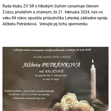
Rada klubu ZV SR s hlbokým žiaľom oznamuje členom
Zväzu, priateľom a známym, že 21. februára 2024, nás vo
veku 84 rokov opustila príslušníčka Leteckej základne npráp.
Alžbeta Petránková. Venujte jej tichú spomienku.
Videní spolu: 243
, dnes 1