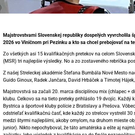
Majstrovstvami Slovenskej republiky dospelých vyvrcholila 
2026 vo Viničnom pri Pezinku a kto sa chcel prebojovať na t
Zo všetkých asi 15 kvalifikačných pretekov na celom Slovensku,
(MSR) tri najlepšie výsledky. No a zo zostaveného rebríčka post
Z našej Streleckej akadémie Štefana Bumbála Nové Mesto nad 
Guido Ginoux, Radek Jančara, David Hrbáček a Timotej Hájek,
Majstrovstvá sa začali 20. marca disciplínou mix (chlapec + 
klubu. Celkovo sa na tieto preteky prihlásilo 19 dvojíc. Každý
Bystrica a športové kluby polície z Bratislavy a Prešova. Vôbec
odstrieľať kvalifikačnú časť, kde každý zo strelcov vystrelil 3
medzi štyrmi najlepšími, akoby omylom, na druhom mieste obj
junior). Nikto nepochyboval, že táto amatérska a ešte aj najml
začiatku, lebo výsledok z kvalifikácie sa do finále nezapočíta