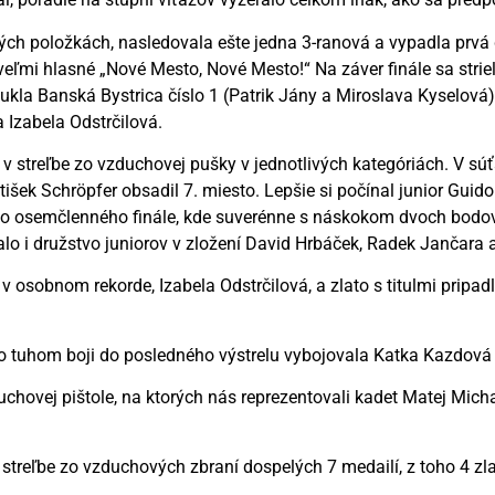
nových položkách, nasledovala ešte jedna 3-ranová a vypadla prvá
eľmi hlasné „Nové Mesto, Nové Mesto!“ Na záver finále sa strieľ
 Dukla Banská Bystrica číslo 1 (Patrik Jány a Miroslava Kyselo
 Izabela Odstrčilová.
v streľbe zo vzduchovej pušky v jednotlivých kategóriách. V sú
šek Schröpfer obsadil 7. miesto. Lepšie si počínal junior Guido 
il do osemčlenného finále, kde suverénne s náskokom dvoch bodov 
kalo i družstvo juniorov v zložení David Hrbáček, Radek Jančara
, v osobnom rekorde, Izabela Odstrčilová, a zlato s titulmi pripad
 po tuhom boji do posledného výstrelu vybojovala Katka Kazdová
hovej pištole, na ktorých nás reprezentovali kadet Matej Michale
 streľbe zo vzduchových zbraní dospelých 7 medailí, z toho 4 zla