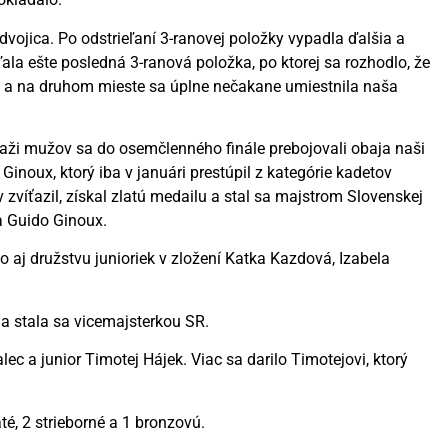
 dvojica. Po odstrieľaní 3-ranovej položky vypadla ďalšia a
ala ešte posledná 3-ranová položka, po ktorej sa rozhodlo, že
vá) a na druhom mieste sa úplne nečakane umiestnila naša
ťaži mužov sa do osemčlenného finále prebojovali obaja naši
Ginoux, ktorý iba v januári prestúpil z kategórie kadetov
zvíťazil, získal zlatú medailu a stal sa majstrom Slovenskej
 a Guido Ginoux.
lo aj družstvu junioriek v zložení Katka Kazdová, Izabela
 a stala sa vicemajsterkou SR.
c a junior Timotej Hájek. Viac sa darilo Timotejovi, ktorý
té, 2 strieborné a 1 bronzovú.