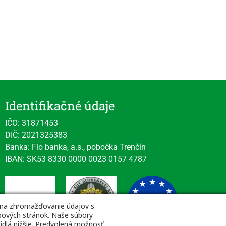
Identifikačné údaje
IČO: 31871453
DIČ: 2021325383
Banka: Fio banka, a.s., pobočka Trenčín
IBAN: SK53 8330 0000 0023 0157 4787
 na zhromažďovanie údajov s
webových stránok. Naše súbory
čidlá nižšie. Predvolená možnosť