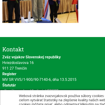
Kontakt
Zväz vojakov Slovenskej republiky
Hviezdoslavova 16
911 27 Trenčín
Register
MV SR VVS/1-900/90-7140-6, dňa 13.5.2015
Štatutár
plk. gšt. v. v. Ing. Vladimír HEBERT
Webová stránka zvazvojakov.sk používa súbory cookies
cieľom vytvárať štatistiky na zlepšenie kvality našich 
cookies môžete prijať, alebo odmietnuť kliknutím na tla