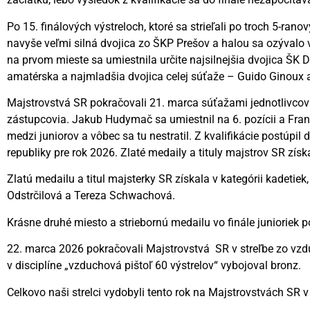
Po 15. finálových výstreloch, ktoré sa strieľali po troch 5-ra
navyše veľmi silná dvojica zo ŠKP Prešov a halou sa ozývalo v
na prvom mieste sa umiestnila určite najsilnejšia dvojica ŠK
amatérska a najmladšia dvojica celej súťaže – Guido Ginoux a
Majstrovstvá SR pokračovali 21. marca súťažami jednotlivcov 
zástupcovia. Jakub Hudymač sa umiestnil na 6. pozícii a Franti
medzi juniorov a vôbec sa tu nestratil. Z kvalifikácie postúp
republiky pre rok 2026. Zlaté medaily a tituly majstrov SR zís
Zlatú medailu a titul majsterky SR získala v kategórii kadetiek
Odstrčilová a Tereza Schwachová.
Krásne druhé miesto a striebornú medailu vo finále junioriek
22. marca 2026 pokračovali Majstrovstvá SR v streľbe zo vzduc
v disciplíne „vzduchová pištoľ 60 výstrelov“ vybojoval bronz.
Celkovo naši strelci vydobyli tento rok na Majstrovstvách SR v