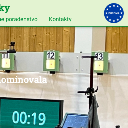
iky
vne poradenstvo
Kontakty
dominovala