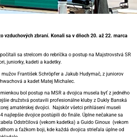
o vzduchových zbraní. Konali sa v dňoch 20. až 22. marca
započítali sa strelcom do rebríčka o postup na Majstrovstvá SR
i, juniorky, kadeti a kadetky.
Z mužov František Schröpfer a Jakub Hudymač, z juniorov
Schwachová a kadet Matej Michalec.
Podmienkou bol postup na MSR a dvojica musela byť z jedného
nejšie družstvá postavili profesionálne kluby z Dukly Banská
torej amatérskej dvojici. Najskôr všetci prihlásení museli
 4 najlepšie dvojice postúpili do finále. Úplne nečakane sa
Izabela Odstrčilová (vekom kadetka) a Guido Ginoux (vekom
 dlhom a ťažkom boji, kde každá dvojica strieľala úplne od
okladalo.