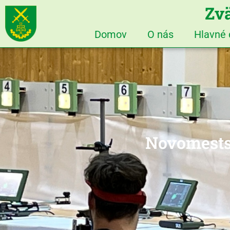
Zvä
Domov
O nás
Hlavné
Novomests