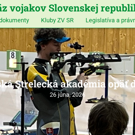
z vojakov Slovenskej republ
 dokumenty
Kluby ZV SR
Legislatíva a prá
ká Strelecká akadémia opäť 
26 júna, 2026