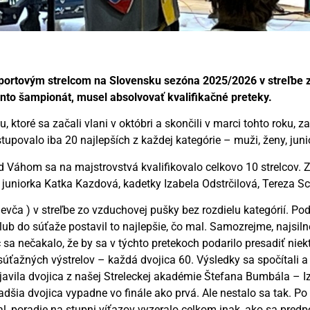
športovým strelcom na Slovensku sezóna 2025/2026 v streľbe z
ento šampionát, musel absolvovať kvalifikačné preteky.
 ktoré sa začali vlani v októbri a skončili v marci tohto roku, 
upovalo iba 20 najlepších z každej kategórie – muži, ženy, junior
Váhom sa na majstrovstvá kvalifikovalo celkovo 10 strelcov. 
 juniorka Katka Kazdová, kadetky Izabela Odstrčilová, Tereza 
dievča ) v streľbe zo vzduchovej pušky bez rozdielu kategórií. 
 klub do súťaže postavil to najlepšie, čo mal. Samozrejme, najsil
 sa nečakalo, že by sa v týchto pretekoch podarilo presadiť niek
0 súťažných výstrelov – každá dvojica 60. Výsledky sa spočítali a
avila dvojica z našej Streleckej akadémie Štefana Bumbála – 
adšia dvojica vypadne vo finále ako prvá. Ale nestalo sa tak. Po
val, poradie na stupni víťazov vyzeralo celkom inak, ako sa predp