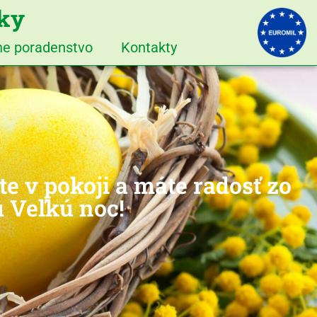
iky
vne poradenstvo
Kontakty
te v pokoji a máte radosť zo
u Veľkú noc!