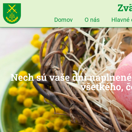
Zvä
Domov
O nás
Hlavné
Nech sú vaše dni naplnené š
všetkého, č