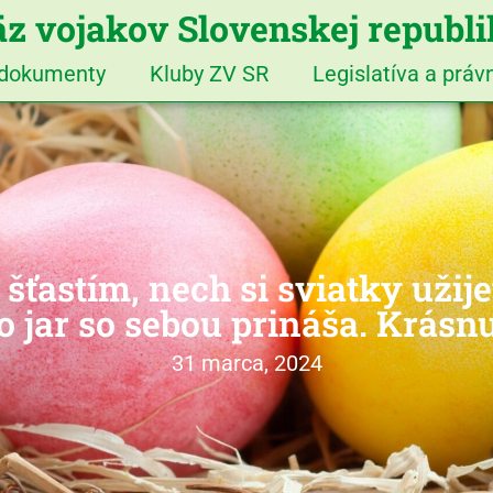
z vojakov Slovenskej republ
 dokumenty
Kluby ZV SR
Legislatíva a prá
ťastím, nech si sviatky užije
o jar so sebou prináša. Krásn
31 marca, 2024