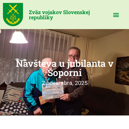
Zväz vojakov Slovenskej
republiky
Návšteva u jubilanta v
Šoporni
2 novembra, 2025