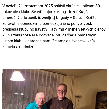
V nedeľu 21. septembra 2025 oslávil okrúhle jubileum 80.
rokov člen klubu Sereď major v. v. Ing. Jozef Krajča,
dlhoročný príslušník 6. ženijnej brigády v Seredi. Keďže
zdravotné obmedzenia obmedzujú jeho pohyblivosť,
predseda klubu ho navštívil, aby mu v mene všetkých členov
klubu zablahoželal a odovzdal mu darček s pamätným
listom klubu k narodeninám. Želáme oslávencovi veľa
zdravia a optimizmu!
Videní spolu: 116
, dnes 1