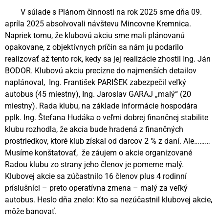
V súlade s Plánom činnosti na rok 2025 sme dňa 09.
apríla 2025 absolvovali návštevu Mincovne Kremnica.
Napriek tomu, že klubovú akciu sme mali plánovanú
opakovane, z objektívnych príčin sa nám ju podarilo
realizovať až tento rok, kedy sa jej realizácie zhostil Ing. Ján
BODOR. Klubovú akciu precízne do najmenších detailov
naplánoval, Ing. František PARIŠEK zabezpečil veľký
autobus (45 miestny), Ing. Jaroslav GARAJ „malý“ (20
miestny). Rada klubu, na základe informácie hospodára
pplk. Ing. Štefana Hudáka o veľmi dobrej finančnej stabilite
klubu rozhodla, že akcia bude hradená z finančných
prostriedkov, ktoré klub získal od darcov 2 % z daní. Ale………
Musíme konštatovať, že záujem o akcie organizované
Radou klubu zo strany jeho členov je pomerne malý.
Klubovej akcie sa zúčastnilo 16 členov plus 4 rodinní
príslušníci – preto operatívna zmena – malý za veľký
autobus. Heslo dňa znelo: Kto sa nezúčastnil klubovej akcie,
môže banovať.