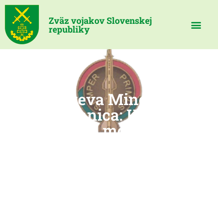
Zväz vojakov Slovenskej
republiky
Návšteva Mincovne
Kremnica: Kto sa
nezúčastnil môže banovať
9 apríla, 2025