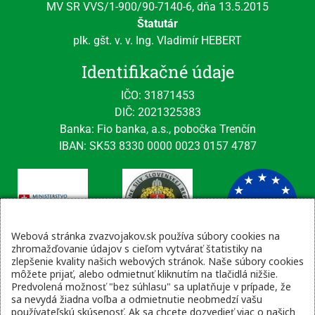
MV SR VVS/1-900/90-7140-6, dňa 13.5.2015
Štatutár
plk. gšt. v. v. Ing. Vladimír HEBERT
Identifikačné údaje
IČO: 31871453
DIČ: 2021325383
Banka: Fio banka, a.s., pobočka Trenčín
IBAN: SK53 8330 0000 0023 0157 4787
Webová stránka zvazvojakov.sk používa súbory cookies na
zhromažďovanie údajov s cieľom vytvárať štatistiky na
zlepšenie kvality našich webových stránok. Naše súbory cookies
Kontaktné údaje
môžete prijať, alebo odmietnuť kliknutím na tlačidlá nižšie.
Predvolená možnosť "bez súhlasu" sa uplatňuje v prípade, že
email: tajomnik@zvsr.sk
sa nevydá žiadna voľba a odmietnutie neobmedzí vašu
telefón: 0908535335
používateľskú skúsenosť. Ak sa chcete dozvedieť viac o našich