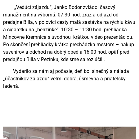
„Vedúci zájazdu“, Janko Bodor zvládol časový
manažment na výbornú: 07:30 hod. zraz a odjazd od
predajne Billa, v polovici cesty malá zastávka na rýchlu kávu
a cigaretku na „benzinke“. 10:30 – 11:30 hod. prehliadka
Mincovne Kremnica s úvodnou krátkou video prezentáciou.
Po skončení prehliadky krátka prechádzka mestom – nákup
suvenírov a odchod na dobrý obed a 16:00 hod. opäť pred
predajňou Billa v Pezinku, kde sme sa rozlúčili.
Vydarilo sa nám aj počasie, deň bol slnečný a nálada
„účastníkov zájazdu“ veľmi dobrá, úsmevná a priateľsky
ladená.
Videní spolu: 311
, dnes 1