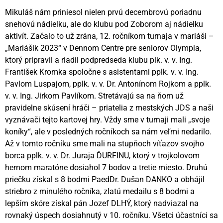
Mikuláš nám priniesol nielen prvú decembrovú poriadnu
snehovú nádielku, ale do klubu pod Zoborom aj nádielku
aktivít. Začalo to už zrána, 12. ročníkom turnaja v mariáši –
„Mariášik 2023“ v Dennom Centre pre seniorov Olympia,
ktorý pripravil a riadil podpredseda klubu plk. v. v. Ing.
František Kromka spoločne s asistentami pplk. v. v. Ing.
Pavlom Luspajom, pplk. v. v. Dr. Antonínom Rojkom a pplk.
v. v. Ing. Jirkom Pavlíkom. Stretávajú sa na ňom už
pravidelne skúsení hráči – priatelia z mestských JDS a naši
vyznávači tejto kartovej hry. Vždy sme v turnaji mali „svoje
koníky“, ale v posledných ročníkoch sa nám veľmi nedarilo.
Až v tomto ročníku sme mali na stupňoch víťazov svojho
borca pplk. v. v. Dr. Juraja ĎURFINU, ktorý v trojkolovom
hernom maratóne dosiahol 7 bodov a tretie miesto. Druhú
priečku získal s 8 bodmi PaedDr. Dušan DANKO a obhájil
striebro z minulého ročníka, zlatú medailu s 8 bodmi a
lepším skóre získal pán Jozef DLHÝ, ktorý nadviazal na
rovnaký úspech dosiahnutý v 10. ročníku. Všetci účastníci sa