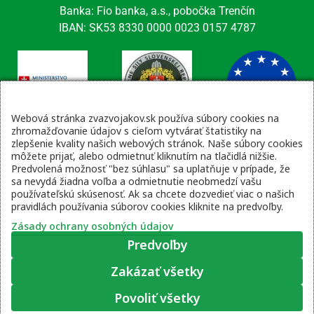
Banka: Fio banka, a.s., pobočka Trenčín
IBAN: SK53 8330 0000 0023 0157 4787
Webová stránka zvazvojakov.sk používa súbory cookies na
zhromažďovanie údajov s cieľom vytvárať štatistiky na
zlepšenie kvality našich webových stránok. Naše súbory cookies
Kontaktné údaje
môžete prijať, alebo odmietnuť kliknutím na tlačidlá nižšie.
Predvolená možnosť "bez súhlasu" sa uplatňuje v prípade, že
email: tajomnik@zvsr.sk
sa nevydá žiadna voľba a odmietnutie neobmedzí vašu
telefón: 0908535335
používateľskú skúsenosť. Ak sa chcete dozvedieť viac o našich
pravidlách používania súborov cookies kliknite na predvoľby.
vojenská linka: 0960 333 818
Zásady ochrany osobných údajov
Predvoľby
Zakázať všetky
Zásady ochrany osobných údajov
|
Prihlásenie
Povoliť všetky
© 2022 – 2026 Zväz vojakov SR, web stránku pripravil