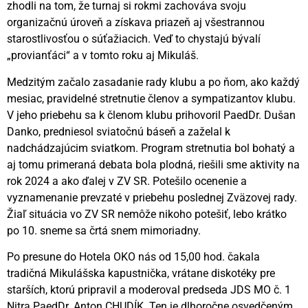
zhodli na tom, že turnaj si rokmi zachováva svoju
organizačnú úroveň a získava priazeň aj všestrannou
starostlivosťou o súťažiacich. Veď to chystajú bývalí
„provianťáci“ a v tomto roku aj Mikuláš.
Medzitým začalo zasadanie rady klubu a po ňom, ako každý
mesiac, pravidelné stretnutie členov a sympatizantov klubu.
V jeho priebehu sa k členom klubu prihovoril PaedDr. Dušan
Danko, predniesol sviatočnú báseň a zaželal k
nadchádzajúcim sviatkom. Program stretnutia bol bohatý a
aj tomu primeraná debata bola plodná, riešili sme aktivity na
rok 2024 a ako ďalej v ZV SR. Potešilo ocenenie a
vyznamenanie prevzaté v priebehu poslednej Zväzovej rady.
Žiaľ situácia vo ZV SR nemôže nikoho potešiť, lebo krátko
po 10. sneme sa črtá snem mimoriadny.
Po presune do Hotela OKO nás od 15,00 hod. čakala
tradičná Mikulášska kapustnička, vrátane diskotéky pre
starších, ktorú pripravil a moderoval predseda JDS MO č. 1
Nitra PaedDr. Anton CHUDÍK. Ten je dlhoročne osvedčeným