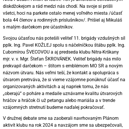
diskdžokejom a rád medzi nás chodí. Na svoje si prišli
všetci, hoci na parkete ostalo menej voľného miesta /účasť
bola 44 členov a rodinných príslušníkov/. Prišiel aj Mikuláš
s malým darčekom pre účastníkov.
Svojou účasťou nás potešili veliteľ 11. brigády vzdušných síl
pplk. Ing. Pavel KOŽLEJ spolu s náčelníčkou štábu pplk. Ing.
Ľubomírou ŠVECOVOU a aj predseda klubu Nitra-Krškany
mjr. v. v. Mgr. Štefan ŠKROVÁNEK. Veliteľ brigády nás milo
prekvapil darčekom – štítom s emblémom MO SR a novým
názvom útvaru. Nás veľmi teší, že kontakt a spolupráca s
útvarom pretrváva, že si vieme vzájomne ponúknuť účasť na
organizovaných aktivitách a aj napriek tomu, že nás
„oberajú“ o poháre a medaile uznávame kvalitu útvarových
hráčov a hráčok či už petangu alebo mariáša a v trende
vzájomných stretnutí budeme naďalej pokračovať.
V družnej debate sme sa zaoberali navrhovaným Plánom
aktivít klubu na rok 2024 a navzájom sme sa ubezpečovali,