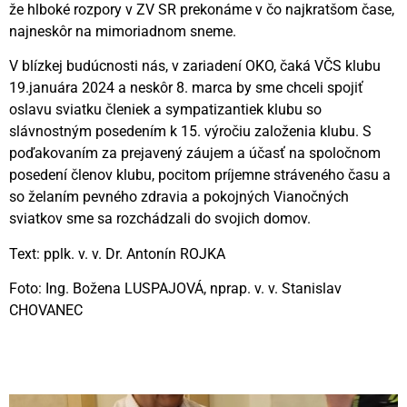
že hlboké rozpory v ZV SR prekonáme v čo najkratšom čase,
najneskôr na mimoriadnom sneme.
V blízkej budúcnosti nás, v zariadení OKO, čaká VČS klubu
19.januára 2024 a neskôr 8. marca by sme chceli spojiť
oslavu sviatku členiek a sympatizantiek klubu so
slávnostným posedením k 15. výročiu založenia klubu. S
poďakovaním za prejavený záujem a účasť na spoločnom
posedení členov klubu, pocitom príjemne stráveného času a
so želaním pevného zdravia a pokojných Vianočných
sviatkov sme sa rozchádzali do svojich domov.
Text: pplk. v. v. Dr. Antonín ROJKA
Foto: Ing. Božena LUSPAJOVÁ, nprap. v. v. Stanislav
CHOVANEC
Videní spolu: 192
, dnes 1