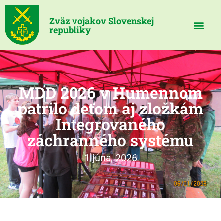
Zväz vojakov Slovenskej
republiky
MDD 2026 v Humennom
patrilo deťom aj zložkám
Integrovaného
záchranného systému
1 júna, 2026