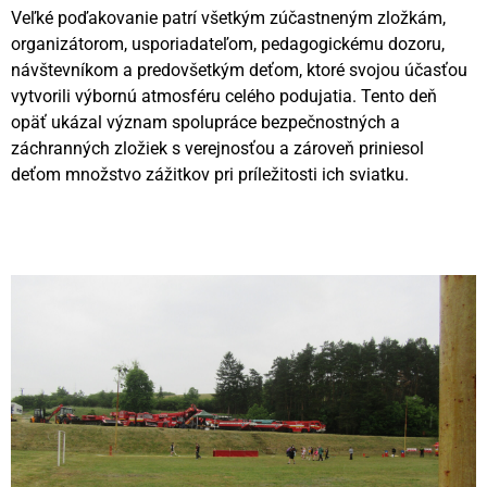
Veľké poďakovanie patrí všetkým zúčastneným zložkám,
organizátorom, usporiadateľom, pedagogickému dozoru,
návštevníkom a predovšetkým deťom, ktoré svojou účasťou
vytvorili výbornú atmosféru celého podujatia. Tento deň
opäť ukázal význam spolupráce bezpečnostných a
záchranných zložiek s verejnosťou a zároveň priniesol
deťom množstvo zážitkov pri príležitosti ich sviatku.
Videní spolu: 69
, dnes 1