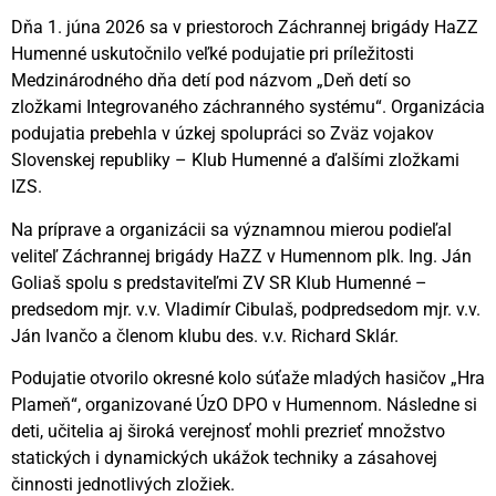
Dňa 1. júna 2026 sa v priestoroch Záchrannej brigády HaZZ
Humenné uskutočnilo veľké podujatie pri príležitosti
Medzinárodného dňa detí pod názvom „Deň detí so
zložkami Integrovaného záchranného systému“. Organizácia
podujatia prebehla v úzkej spolupráci so Zväz vojakov
Slovenskej republiky – Klub Humenné a ďalšími zložkami
IZS.
Na príprave a organizácii sa významnou mierou podieľal
veliteľ Záchrannej brigády HaZZ v Humennom plk. Ing. Ján
Goliaš spolu s predstaviteľmi ZV SR Klub Humenné –
predsedom mjr. v.v. Vladimír Cibulaš, podpredsedom mjr. v.v.
Ján Ivančo a členom klubu des. v.v. Richard Sklár.
Podujatie otvorilo okresné kolo súťaže mladých hasičov „Hra
Plameň“, organizované ÚzO DPO v Humennom. Následne si
deti, učitelia aj široká verejnosť mohli prezrieť množstvo
statických i dynamických ukážok techniky a zásahovej
činnosti jednotlivých zložiek.