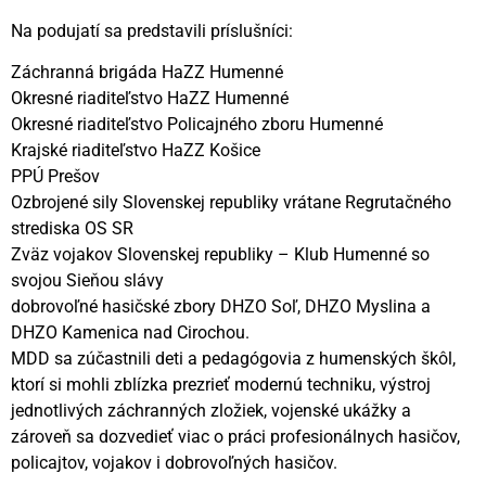
Na podujatí sa predstavili príslušníci:
Záchranná brigáda HaZZ Humenné
Okresné riaditeľstvo HaZZ Humenné
Okresné riaditeľstvo Policajného zboru Humenné
Krajské riaditeľstvo HaZZ Košice
PPÚ Prešov
Ozbrojené sily Slovenskej republiky vrátane Regrutačného
strediska OS SR
Zväz vojakov Slovenskej republiky – Klub Humenné so
svojou Sieňou slávy
dobrovoľné hasičské zbory DHZO Soľ, DHZO Myslina a
DHZO Kamenica nad Cirochou.
MDD sa zúčastnili deti a pedagógovia z humenských škôl,
ktorí si mohli zblízka prezrieť modernú techniku, výstroj
jednotlivých záchranných zložiek, vojenské ukážky a
zároveň sa dozvedieť viac o práci profesionálnych hasičov,
policajtov, vojakov i dobrovoľných hasičov.