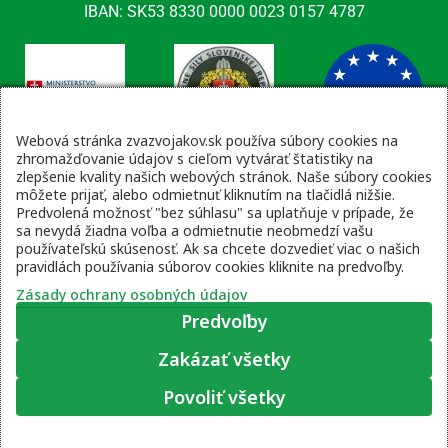
IBAN: SK53 8330 0000 0023 0157 4787
Webová stránka zvazvojakov.sk používa súbory cookies na
zhromažďovanie údajov s cieľom vytvárať štatistiky na
zlepšenie kvality našich webových stránok. Naše súbory cookies
Kontaktné údaje
môžete prijať, alebo odmietnuť kliknutím na tlačidlá nižšie.
Predvolená možnosť "bez súhlasu" sa uplatňuje v prípade, že
email: tajomnik@zvsr.sk
sa nevydá žiadna voľba a odmietnutie neobmedzí vašu
telefón: 0908535335
používateľskú skúsenosť. Ak sa chcete dozvedieť viac o našich
pravidlách používania súborov cookies kliknite na predvoľby.
vojenská linka: 0960 333 818
Zásady ochrany osobných údajov
Predvoľby
Zakázať všetky
Zásady ochrany osobných údajov
|
Prihlásenie
Povoliť všetky
© 2022 – 2026 Zväz vojakov SR, web stránku pripravil
Moje súhlasové predvoľby
Lukáš Šleboda