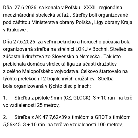
Dňa 27.6.2026 sa konala v Poľsku XXXII. regionálna
medzinárodná strelecká súťaž . Streľby boli organizované
pod záštitou Ministerstva obrany Poľska , Ligy obrany Kraja
v Krakowe .
Dňa 27.6.2026 za veľmi pekného a horúceho počasia bola
organizovaná streľba na strelnici LOKU v Bochni. Strelieb sa
zúčastnili družstvá zo Slovenska a Nemecka . Tak isto
prebiehala domáca strelecká liga za účasti družstiev
z celého Malopoľského vojvodstva. Celkovo štartovalo na
týchto pretekoch 12 trojčlenných družstiev. Streľba
bola organizovaná v týchto disciplínach:
1. Streľba z pištole 9mm (CZ, GLOCK) 3 + 10 rán na terč
vo vzdialenosti 25 metrov,
2. Streľba z AK 47 7,62×39 s tlmičom a GROT s tlmičom
5,56×45 3 + 10 rán na terč vo vzdialenosti 100 metrov,