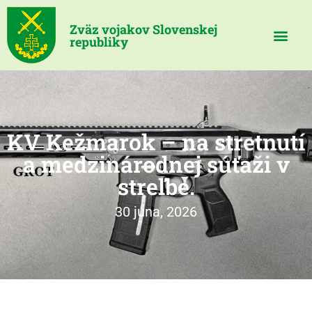
Zväz vojakov Slovenskej
republiky
KV Kežmarok – na stretnutí
a medzinárodnej súťaži v
streľbe.
30 júna, 2026