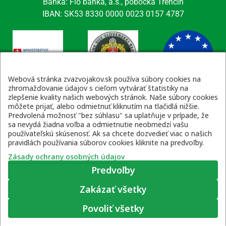
Banka: Fio banka, a.s., pobočka Trenčín
IBAN: SK53 8330 0000 0023 0157 4787
Webová stránka zvazvojakov.sk používa súbory cookies na
zhromažďovanie údajov s cieľom vytvárať štatistiky na
zlepšenie kvality našich webových stránok. Naše súbory cookies
Kontaktné údaje
môžete prijať, alebo odmietnuť kliknutím na tlačidlá nižšie.
Predvolená možnosť "bez súhlasu" sa uplatňuje v prípade, že
email: tajomnik@zvsr.sk
sa nevydá žiadna voľba a odmietnutie neobmedzí vašu
telefón: 0908535335
používateľskú skúsenosť. Ak sa chcete dozvedieť viac o našich
pravidlách používania súborov cookies kliknite na predvoľby.
vojenská linka: 0960 333 818
Zásady ochrany osobných údajov
Predvoľby
Zakázať všetky
Zásady ochrany osobných údajov
|
Prihlásenie
Povoliť všetky
© 2022 – 2026 Zväz vojakov SR, web stránku pripravil