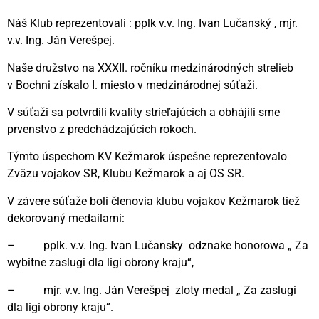
Náš Klub reprezentovali : pplk v.v. Ing. Ivan Lučanský , mjr.
v.v. Ing. Ján Verešpej.
Naše družstvo na XXXII. ročníku medzinárodných strelieb
v Bochni získalo I. miesto v medzinárodnej súťaži.
V súťaži sa potvrdili kvality strieľajúcich a obhájili sme
prvenstvo z predchádzajúcich rokoch.
Týmto úspechom KV Kežmarok úspešne reprezentovalo
Zväzu vojakov SR, Klubu Kežmarok a aj OS SR.
V závere súťaže boli členovia klubu vojakov Kežmarok tiež
dekorovaný medailami:
– pplk. v.v. Ing. Ivan Lučansky odznake honorowa „ Za
wybitne zaslugi dla ligi obrony kraju“,
– mjr. v.v. Ing. Ján Verešpej zloty medal „ Za zaslugi
dla ligi obrony kraju“.