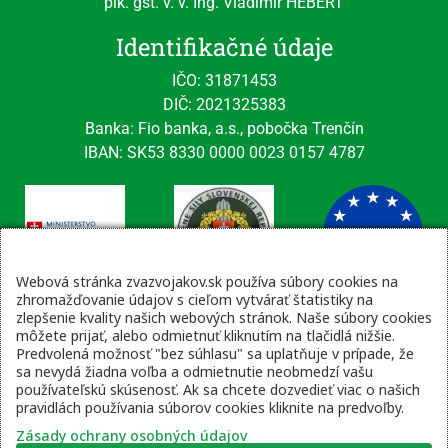
plk. gšt. v. v. Ing. Vladimír HEBERT
Identifikačné údaje
IČO: 31871453
DIČ: 2021325383
Banka: Fio banka, a.s., pobočka Trenčín
IBAN: SK53 8330 0000 0023 0157 4787
Webová stránka zvazvojakov.sk používa súbory cookies na
zhromažďovanie údajov s cieľom vytvárať štatistiky na
zlepšenie kvality našich webových stránok. Naše súbory cookies
Kontaktné údaje
môžete prijať, alebo odmietnuť kliknutím na tlačidlá nižšie.
Predvolená možnosť "bez súhlasu" sa uplatňuje v prípade, že
email: tajomnik@zvsr.sk
sa nevydá žiadna voľba a odmietnutie neobmedzí vašu
telefón: 0908535335
používateľskú skúsenosť. Ak sa chcete dozvedieť viac o našich
pravidlách používania súborov cookies kliknite na predvoľby.
vojenská linka: 0960 333 818
Zásady ochrany osobných údajov