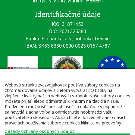
plk. gšt. v. v. Ing. Vladimír HEBERT
Identifikačné údaje
IČO: 31871453
DIČ: 2021325383
Banka: Fio banka, a.s., pobočka Trenčín
IBAN: SK53 8330 0000 0023 0157 4787
Webová stránka zvazvojakov.sk používa súbory cookies na
zhromažďovanie údajov s cieľom vytvárať štatistiky na
zlepšenie kvality našich webových stránok. Naše súbory cookies
Kontaktné údaje
môžete prijať, alebo odmietnuť kliknutím na tlačidlá nižšie.
Predvolená možnosť "bez súhlasu" sa uplatňuje v prípade, že
email: tajomnik@zvsr.sk
sa nevydá žiadna voľba a odmietnutie neobmedzí vašu
telefón: 0908535335
používateľskú skúsenosť. Ak sa chcete dozvedieť viac o našich
pravidlách používania súborov cookies kliknite na predvoľby.
vojenská linka: 0960 333 818
Zásady ochrany osobných údajov