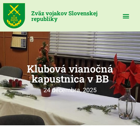
Zväz vojakov Slovenskej
republiky
Klubová vianočná
kapustnica v BB
24 decembra, 2025