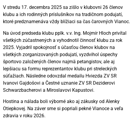
V stredu 17. decembra 2025 sa zišlo v klubovni 26 členov
klubu a ich rodinných príslušníkov na tradičnom podujatí,
ktoré predznamenáva vždy blížiaci sa čas čarovných Vianoc.
Na úvod predseda klubu pplk. v.v. Ing. Mojmír Hloch privítal
všetkých zúčastnených a vyhodnotil činnosť klubu za rok
2025. Vyjadril spokojnosť s účasťou členov klubov na
všetkých zorganizovaných podujatí, vyzdvihol úspechy
športovo založených členov najmä petangistov, ale aj
lepšiacu sa formu reprezentantov klubu pri streleckých
súťažiach. Následne odovzdal medailu Hviezda ZV SR
Ivanovi Gajdošovi a Čestné uznanie ZV SR Deziderovi
Schwarzbacherovi a Miroslavovi Kapustovi.
Hostina a nálada boli výborné ako aj zákusky od Alenky
Otiepkovej. Na záver sme si popriali pekné Vianoce a veľa
zdravia v roku 2026.
Videní spolu: 234
, dnes 1