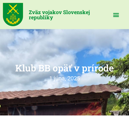
Zväz vojakov Slovenskej
republiky
Klub BB opäť v prírode
1 júna, 2025