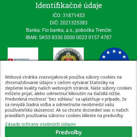
Identifikačné údaje
IČO: 31871453
DIČ: 2021325383
Banka: Fio banka, a.s., pobočka Trenčín
IBAN: SK53 8330 0000 0023 0157 4787
Webová stránka zvazvojakov.sk používa súbory cookies na
zhromažďovanie údajov s cieľom vytvárať štatistiky na
zlepšenie kvality našich webových stránok. Naše súbory cookies
Kontaktné údaje
môžete prijať, alebo odmietnuť kliknutím na tlačidlá nižšie.
Predvolená možnosť "bez súhlasu" sa uplatňuje v prípade, že
email: tajomnik@zvsr.sk
sa nevydá žiadna voľba a odmietnutie neobmedzí vašu
telefón: 0908535335
používateľskú skúsenosť. Ak sa chcete dozvedieť viac o našich
pravidlách používania súborov cookies kliknite na predvoľby.
vojenská linka: 0960 333 818
Zásady ochrany osobných údajov
Predvoľby