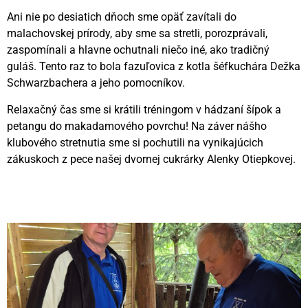
Ani nie po desiatich dňoch sme opäť zavítali do
malachovskej prírody, aby sme sa stretli, porozprávali,
zaspomínali a hlavne ochutnali niečo iné, ako tradičný
guláš. Tento raz to bola fazuľovica z kotla šéfkuchára Dežka
Schwarzbachera a jeho pomocníkov.
Relaxačný čas sme si krátili tréningom v hádzaní šípok a
petangu do makadamového povrchu! Na záver nášho
klubového stretnutia sme si pochutili na vynikajúcich
zákuskoch z pece našej dvornej cukrárky Alenky Otiepkovej.
Videní spolu: 98
, dnes 1