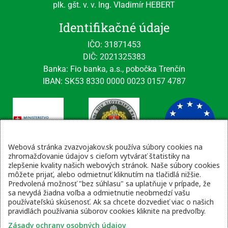
plk. gšt. v. v. Ing. Vladimír HEBERT
Identifikačné údaje
IČO: 31871453
DIČ: 2021325383
Banka: Fio banka, a.s., pobočka Trenčín
IBAN: SK53 8330 0000 0023 0157 4787
Webová stránka zvazvojakov.sk používa súbory cookies na
zhromažďovanie údajov s cieľom vytvárať štatistiky na
zlepšenie kvality našich webových stránok. Naše súbory cookies
Kontaktné údaje
môžete prijať, alebo odmietnuť kliknutím na tlačidlá nižšie.
Predvolená možnosť "bez súhlasu" sa uplatňuje v prípade, že
email: tajomnik@zvsr.sk
sa nevydá žiadna voľba a odmietnutie neobmedzí vašu
telefón: 0908535335
používateľskú skúsenosť. Ak sa chcete dozvedieť viac o našich
pravidlách používania súborov cookies kliknite na predvoľby.
vojenská linka: 0960 333 818
Zásady ochrany osobných údajov