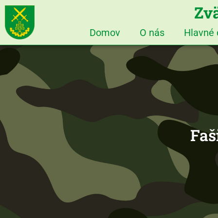
Zvä
Domov
O nás
Hlavné
Faš