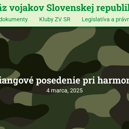
z vojakov Slovenskej republ
 dokumenty
Kluby ZV SR
Legislatíva a prá
iangové posedenie pri harmo
4 marca, 2025