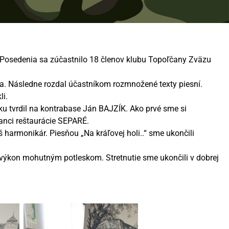
 Posedenia sa zúčastnilo 18 členov klubu Topoľčany Zväzu
ia. Následne rozdal účastníkom rozmnožené texty piesní.
li.
u tvrdil na kontrabase Ján BAJZÍK. Ako prvé sme si
nanci reštaurácie SEPARÉ.
 harmonikár. Piesňou „Na kráľovej holi..“ sme ukončili
 výkon mohutným potleskom. Stretnutie sme ukončili v dobrej