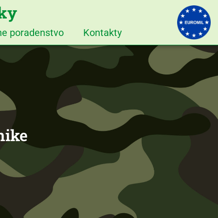
iky
vne poradenstvo
Kontakty
nike