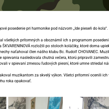
gové posedenie pri harmonike pod názvom „Ide pieseň do kola“.
vítal všetkých prítomných a oboznámil ich s programom poseden
ŠKVARENINOVÁ rozložili po stoloch koláčiky, ktoré doma upiek
 mechy naťahoval člen nášho klubu Bc. Rudolf CHOVANEC. Muzik
e spievania nasledovala chutná večera, ktorú pripravili zamest
ali v spievaní zmesou ľudových piesní, ktoré umne striedal náš
akoval muzikantom za skvelý výkon. Všetci prítomní ocenili ich
behu roka opakovať.