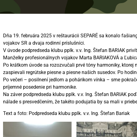
Dňa 19. februára 2025 v reštaurácii SEPARÉ sa konalo fašian
vojakov SR a dvaja rodinní príslušníci.
V úvode podpredseda klubu pplk. v.v. Ing. Štefan BARIAK pri
Manželky profesionálnych vojakov Marta BARIAKOVÁ a Ľubica 
Po krátkom úvode sa rozozvučali prvé tóny harmoniky, ktorej
zaspievali regrútske piesne a piesne našich susedov. Po hodin
Po večeri – posilnení jedlom a pohárikom vínka – sme pokračov
príjemné posedenie pri harmonike.
Na záver podpredseda klubu pplk. v.v. Ing. Štefan BARIAK poď
nálade s presvedčením, že takéto podujatia by sa mali v prie
Text a foto: Podpredseda klubu pplk. v.v. Ing. Štefan Bariak