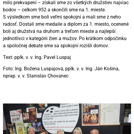
milo prekvapení – získali sme zo všetkých družstiev najviac
bodov – celkom 952 a skončili sme na 1. mieste.
S výsledkom sme boli veľmi spokojní a mali sme z neho
radosť. Dostali sme medaile a diplom za 1. miesto, ocenené
boli aj družstvá na druhom a treťom mieste a najlepší
jednotlivci v kategórii žien a mužov. Po krátkom odpočinku
a spoločnej debate sme sa spokojní rozišli domov.
Text: pplk. v. v. Ing. Pavel Luspaj
Foto: Ing. Božena Luspajová, pplk. v. v. Ing. Ján Košina,
nprap. v. v. Stanislav Chovanec
Videní spolu: 131
, dnes 1