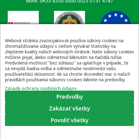
IBAN: SK53 8330 0000 0023 0157 4787
Webová stránka zvazvojakov.sk používa súbory cookies na
zhromažďovanie údajov s cieľom vytvárať štatistiky na
zlepšenie kvality našich webových stránok. Naše súbory cookies
Kontaktné údaje
môžete prijať, alebo odmietnuť kliknutím na tlačidlá nižšie.
Predvolená možnosť "bez súhlasu" sa uplatňuje v prípade, že
email: tajomnik@zvsr.sk
sa nevydá žiadna voľba a odmietnutie neobmedzí vašu
telefón: 0908535335
používateľskú skúsenosť. Ak sa chcete dozvedieť viac o našich
pravidlách používania súborov cookies kliknite na predvoľby.
vojenská linka: 0960 333 818
Zásady ochrany osobných údajov
Predvoľby
Zakázať všetky
Zásady ochrany osobných údajov
|
Prihlásenie
Povoliť všetky
© 2022 – 2026 Zväz vojakov SR, web stránku pripravil
Moje súhlasové predvoľby
Lukáš Šleboda