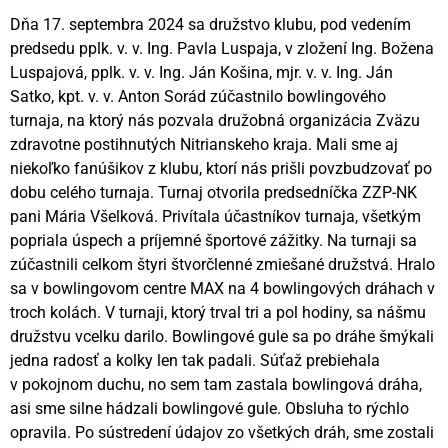
Dňa 17. septembra 2024 sa družstvo klubu, pod vedením
predsedu pplk. v. v. Ing. Pavla Luspaja, v zložení Ing. Božena
Luspajová, pplk. v. v. Ing. Ján Košina, mjr. v. v. Ing. Ján
Satko, kpt. v. v. Anton Sorád zúčastnilo bowlingového
turnaja, na ktorý nás pozvala družobná organizácia Zväzu
zdravotne postihnutých Nitrianskeho kraja. Mali sme aj
niekoľko fanúšikov z klubu, ktorí nás prišli povzbudzovať po
dobu celého turnaja. Turnaj otvorila predsedníčka ZZP-NK
pani Mária Všelková. Privítala účastníkov turnaja, všetkým
popriala úspech a príjemné športové zážitky. Na turnaji sa
zúčastnili celkom štyri štvorčlenné zmiešané družstvá. Hralo
sa v bowlingovom centre MAX na 4 bowlingových dráhach v
troch kolách. V turnaji, ktorý trval tri a pol hodiny, sa nášmu
družstvu vcelku darilo. Bowlingové gule sa po dráhe šmýkali
jedna radosť a kolky len tak padali. Súťaž prebiehala
v pokojnom duchu, no sem tam zastala bowlingová dráha,
asi sme silne hádzali bowlingové gule. Obsluha to rýchlo
opravila. Po sústredení údajov zo všetkých dráh, sme zostali