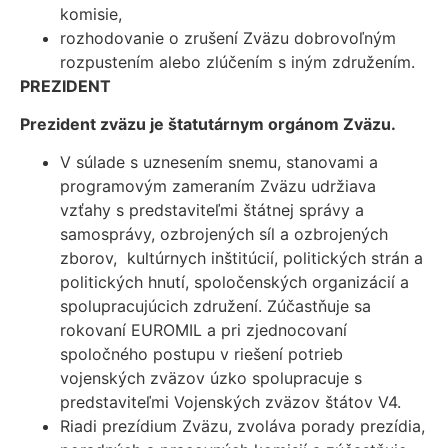
komisie,
rozhodovanie o zrušení Zväzu dobrovoľným
rozpustením alebo zlúčením s iným združením.
PREZIDENT
Prezident zväzu je štatutárnym orgánom Zväzu.
V súlade s uznesením snemu, stanovami a
programovým zameraním Zväzu udržiava
vzťahy s predstaviteľmi štátnej správy a
samosprávy, ozbrojených síl a ozbrojených
zborov, kultúrnych inštitúcií, politických strán a
politických hnutí, spoločenských organizácií a
spolupracujúcich združení. Zúčastňuje sa
rokovaní EUROMIL a pri zjednocovaní
spoločného postupu v riešení potrieb
vojenských zväzov úzko spolupracuje s
predstaviteľmi Vojenských zväzov štátov V4.
Riadi prezídium Zväzu, zvoláva porady prezídia,