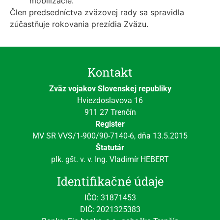
mobilizácie.
Člen predsedníctva zväzovej rady sa spravidla
zúčastňuje rokovania prezídia Zväzu.
Kontakt
Zväz vojakov Slovenskej republiky
Hviezdoslavova 16
911 27 Trenčín
Register
MV SR VVS/1-900/90-7140-6, dňa 13.5.2015
Štatutár
plk. gšt. v. v. Ing. Vladimír HEBERT
Identifikačné údaje
IČO: 31871453
DIČ: 2021325383