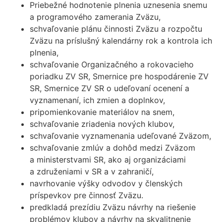
Priebežné hodnotenie plnenia uznesenia snemu
a programového zamerania Zväzu,
schvaľovanie plánu činnosti Zväzu a rozpočtu
Zväzu na príslušný kalendárny rok a kontrola ich
plnenia,
schvaľovanie Organizačného a rokovacieho
poriadku ZV SR, Smernice pre hospodárenie ZV
SR, Smernice ZV SR o udeľovaní ocenení a
vyznamenaní, ich zmien a doplnkov,
pripomienkovanie materiálov na snem,
schvaľovanie zriadenia nových klubov,
schvaľovanie vyznamenania udeľované Zväzom,
schvaľovanie zmlúv a dohôd medzi Zväzom
a ministerstvami SR, ako aj organizáciami
a združeniami v SR a v zahraničí,
navrhovanie výšky odvodov y členských
príspevkov pre činnosť Zväzu.
predkladá prezídiu Zväzu návrhy na riešenie
problémov klubov a návrhy na skvalitnenie