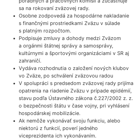
poradných a pracovných komisií a zúčastňuje
sa na rokovaní zväzovej rady.
Osobne zodpovedá za hospodárne nakladanie
s finančnými prostriedkami Zväzu v súlade
s platným rozpočtom.
Podpisuje zmluvy a dohody medzi Zväzom
a orgánmi štátnej správy a samosprávy,
kultúrnymi a športovými organizáciami v SR aj
zahraničí.
Vydáva rozhodnutia o založení nových klubov
vo Zväze, po schválení zväzovou radou
V spolupráci s predsedom zväzovej rady prijíma
opatrenia na riadenie Zväzu v prípade epidémií,
stavu podľa Ústavného zákona č.227/2002 z. z.
o bezpečnosti štátu v čase vojny, pri vyhlásení
hospodárskej mobilizácie.
Ak nemôže vykonávať svoju funkciu, alebo
niektorú z funkcií, poverí jedného
viceprezidenta ich vykonávaním.