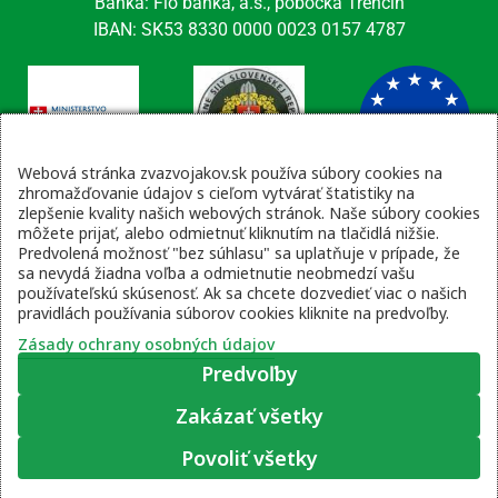
Banka: Fio banka, a.s., pobočka Trenčín
IBAN: SK53 8330 0000 0023 0157 4787
Webová stránka zvazvojakov.sk používa súbory cookies na
zhromažďovanie údajov s cieľom vytvárať štatistiky na
zlepšenie kvality našich webových stránok. Naše súbory cookies
Kontaktné údaje
môžete prijať, alebo odmietnuť kliknutím na tlačidlá nižšie.
Predvolená možnosť "bez súhlasu" sa uplatňuje v prípade, že
email: tajomnik@zvsr.sk
sa nevydá žiadna voľba a odmietnutie neobmedzí vašu
telefón: 0908535335
používateľskú skúsenosť. Ak sa chcete dozvedieť viac o našich
pravidlách používania súborov cookies kliknite na predvoľby.
vojenská linka: 0960 333 818
Zásady ochrany osobných údajov
Videní spolu: 1069
, dnes 2
Predvoľby
Zakázať všetky
Zásady ochrany osobných údajov
|
Prihlásenie
Povoliť všetky
© 2022 – 2026 Zväz vojakov SR, web stránku pripravil
Moje súhlasové predvoľby