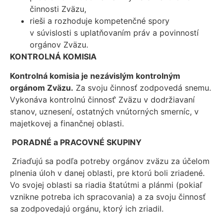
činnosti Zväzu,
rieši a rozhoduje kompetenčné spory
v súvislosti s uplatňovaním práv a povinností
orgánov Zväzu.
KONTROLNÁ KOMISIA
Kontrolná komisia je nezávislým kontrolným
orgánom Zväzu.
Za svoju činnosť zodpovedá snemu.
Vykonáva kontrolnú činnosť‘ Zväzu v dodržiavaní
stanov, uznesení, ostatných vnútorných smerníc, v
majetkovej a finančnej oblasti.
PORADNÉ a PRACOVNÉ SKUPINY
Zriaďujú sa podľa potreby orgánov zväzu za účelom
plnenia úloh v danej oblasti, pre ktorú boli zriadené.
Vo svojej oblasti sa riadia štatútmi a plánmi (pokiaľ
vznikne potreba ich spracovania) a za svoju činnosť
sa zodpovedajú orgánu, ktorý ich zriadil.