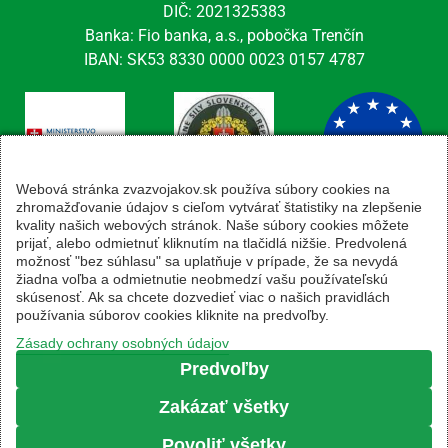
DIČ: 2021325383
Banka: Fio banka, a.s., pobočka Trenčín
IBAN: SK53 8330 0000 0023 0157 4787
Webová stránka zvazvojakov.sk používa súbory cookies na
zhromažďovanie údajov s cieľom vytvárať štatistiky na zlepšenie
kvality našich webových stránok. Naše súbory cookies môžete
Kontaktné údaje
prijať, alebo odmietnuť kliknutím na tlačidlá nižšie. Predvolená
možnosť "bez súhlasu" sa uplatňuje v prípade, že sa nevydá
email: tajomnik@zvsr.sk
žiadna voľba a odmietnutie neobmedzí vašu používateľskú
telefón: 0908535335
skúsenosť. Ak sa chcete dozvedieť viac o našich pravidlách
vojenská linka: 0960 333 818
používania súborov cookies kliknite na predvoľby.
Zásady ochrany osobných údajov
Predvoľby
Zakázať všetky
Zásady ochrany osobných údajov
|
Prihlásenie
Povoliť všetky