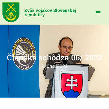
Zväz vojakov Slovenskej
republiky
Členská schôdza 06/ 2022
9 júna, 2022