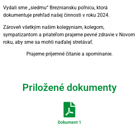
Vydali sme „siedmu“ Brezniansku poľnicu, ktorá
dokumentuje prehľad našej činnosti v roku 2024.
Zároveň všetkým našim kolegyniam, kolegom,
sympatizantom a priateľom prajeme pevné zdravie v Novom
roku, aby sme sa mohli naďalej stretávať.
Prajeme príjemné čítanie a spomínanie.
Videní spolu: 123
, dnes 1
Priložené dokumenty
Dokument 1