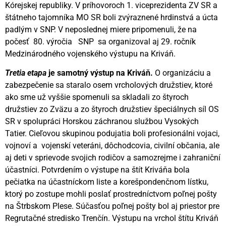
Kórejskej republiky. V príhovoroch 1. viceprezidenta ZV SR a
štátneho tajomníka MO SR boli zvýraznené hrdinstvá a úcta
padlým v SNP. V neposlednej miere pripomenuli, že na
počesť 80. výročia SNP sa organizoval aj 29. ročník
Medzinárodného vojenského výstupu na Kriváň.
Tretia etapa
je
samotný výstup na Kriváň.
O organizáciu a
zabezpečenie sa staralo osem vrcholových družstiev, ktoré
ako sme už vyššie spomenuli sa skladali zo štyroch
družstiev zo Zväzu a zo štyroch družstiev špeciálnych síl OS
SR v spolupráci Horskou záchranou službou Vysokých
Tatier. Cieľovou skupinou podujatia boli profesionálni vojaci,
vojnoví a vojenskí veteráni, dôchodcovia, civilní občania, ale
aj deti v sprievode svojich rodičov a samozrejme i zahraniční
účastníci. Potvrdením o výstupe na štít Kriváňa bola
pečiatka na účastníckom liste a korešpondenčnom lístku,
ktorý po zostupe mohli poslať prostredníctvom poľnej pošty
na Štrbskom Plese. Súčasťou poľnej pošty bol aj priestor pre
Regrutačné stredisko Trenčín. Výstupu na vrchol štítu Kriváň