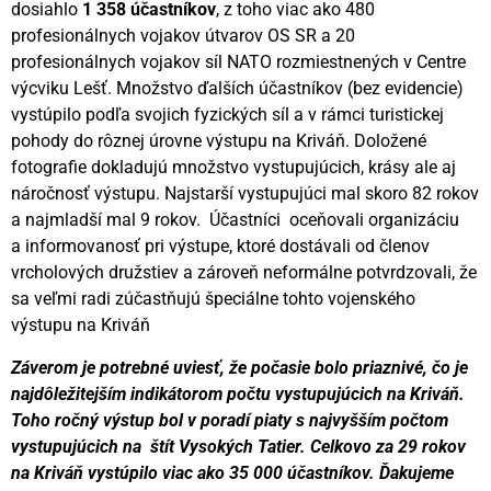
dosiahlo
1 358 účastníkov
, z toho viac ako 480
profesionálnych vojakov útvarov OS SR a 20
profesionálnych vojakov síl NATO rozmiestnených v Centre
výcviku Lešť. Množstvo ďalších účastníkov (bez evidencie)
vystúpilo podľa svojich fyzických síl a v rámci turistickej
pohody do rôznej úrovne výstupu na Kriváň. Doložené
fotografie dokladujú množstvo vystupujúcich, krásy ale aj
náročnosť výstupu. Najstarší vystupujúci mal skoro 82 rokov
a najmladší mal 9 rokov. Účastníci oceňovali organizáciu
a informovanosť pri výstupe, ktoré dostávali od členov
vrcholových družstiev a zároveň neformálne potvrdzovali, že
sa veľmi radi zúčastňujú špeciálne tohto vojenského
výstupu na Kriváň
Záverom je potrebné uviesť, že počasie bolo priaznivé, čo je
najdôležitejším indikátorom počtu vystupujúcich na Kriváň.
Toho ročný výstup bol v poradí piaty s najvyšším počtom
vystupujúcich na štít Vysokých Tatier. Celkovo za 29 rokov
na Kriváň vystúpilo viac ako 35 000 účastníkov. Ďakujeme