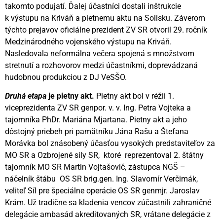
takomto podujatí. Ďalej účastníci dostali inštrukcie
k výstupu na Kriváň a pietnemu aktu na Solisku. Záverom
týchto prejavov oficiálne prezident ZV SR otvoril 29. ročník
Medzinárodného vojenského výstupu na Kriváň.
Nasledovala neformálna večera spojená s množstvom
stretnutí a rozhovorov medzi účastníkmi, doprevádzaná
hudobnou produkciou z DJ VeSŠO.
Druhá etapa
je pietny akt.
Pietny akt bol v réžii 1.
viceprezidenta ZV SR genpor. v. v. Ing. Petra Vojteka a
tajomníka PhDr. Mariána Mjartana. Pietny akt a jeho
dôstojný priebeh pri pamätníku Jána Rašu a Štefana
Morávka bol znásobený účasťou vysokých predstaviteľov za
MO SR a Ozbrojené sily SR, ktoré reprezentoval 2. štátny
tajomník MO SR Martin Vojtašovič, zástupca NGŠ –
náčelník štábu OS SR brig.gen. Ing. Slavomír Verčimák,
veliteľ Síl pre špeciálne operácie OS SR genmjr. Jaroslav
Krám. Už tradične sa kladenia vencov zúčastnili zahraničné
delegácie ambasád akreditovaných SR, vrátane delegácie z