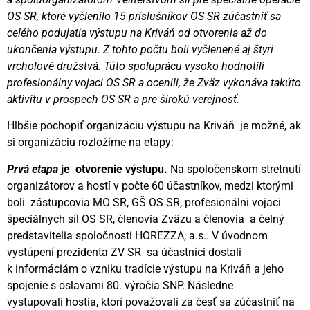
OS SR, ktoré vyčlenilo 15 príslušníkov OS SR zúčastniť sa
celého podujatia výstupu na Kriváň od otvorenia až do
ukončenia výstupu. Z tohto počtu boli vyčlenené aj štyri
vrcholové družstvá. Túto spoluprácu vysoko hodnotili
profesionálny vojaci OS SR a ocenili, že Zväz vykonáva takúto
aktivitu v prospech OS SR a pre širokú verejnosť.
Hlbšie pochopiť organizáciu výstupu na Kriváň je možné, ak
si organizáciu rozložíme na etapy:
Prvá etapa
je
otvorenie výstupu.
Na spoločenskom stretnutí
organizátorov a hostí v počte 60 účastníkov, medzi ktorými
boli zástupcovia MO SR, GŠ OS SR, profesionálni vojaci
špeciálnych síl OS SR, členovia Zväzu a členovia a čelný
predstavitelia spoločnosti HOREZZA, a.s.. V úvodnom
vystúpení prezidenta ZV SR sa účastníci dostali
k informáciám o vzniku tradície výstupu na Kriváň a jeho
spojenie s oslavami 80. výročia SNP. Následne
vystupovali hostia, ktorí považovali za česť sa zúčastniť na