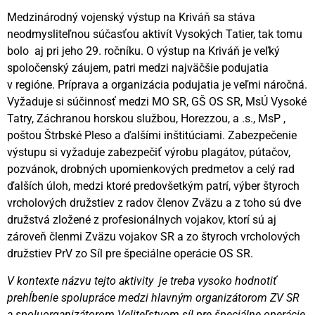
Medzinárodný vojenský výstup na Kriváň sa stáva
neodmysliteľnou súčasťou aktivít Vysokých Tatier, tak tomu
bolo aj pri jeho 29. ročníku. O výstup na Kriváň je veľký
spoločenský záujem, patri medzi najväčšie podujatia
v regióne. Príprava a organizácia podujatia je veľmi náročná.
Vyžaduje si súčinnosť medzi MO SR, GŠ OS SR, MsÚ Vysoké
Tatry, Záchranou horskou službou, Horezzou, a .s., MsP ,
poštou Štrbské Pleso a ďalšími inštitúciami. Zabezpečenie
výstupu si vyžaduje zabezpečiť výrobu plagátov, pútačov,
pozvánok, drobných upomienkových predmetov a celý rad
ďalších úloh, medzi ktoré predovšetkým patrí, výber štyroch
vrcholových družstiev z radov členov Zväzu a z toho sú dve
družstvá zložené z profesionálnych vojakov, ktorí sú aj
zároveň členmi Zväzu vojakov SR a zo štyroch vrcholových
družstiev PrV zo Síl pre špeciálne operácie OS SR.
V kontexte názvu tejto aktivity je treba vysoko hodnotiť
prehĺbenie spolupráce medzi hlavným organizátorom ZV SR
a spoluorganizátorom Veliteľstvom síl pre špeciálne operácie