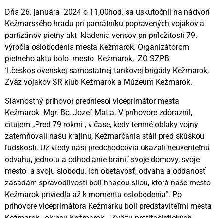
Dňa 26. januára 2024 o 11,00hod. sa uskutočnil na nádvorí
Kežmarského hradu pri pamätníku popravených vojakov a
partizánov pietny akt kladenia vencov pri príležitosti 79.
výročia oslobodenia mesta Kežmarok. Organizátorom
pietneho aktu bolo mesto Kežmarok, ZO SZPB
1.československej samostatnej tankovej brigády Kežmarok,
Zväz vojakov SR klub Kežmarok a Múzeum Kežmarok.
Slávnostný príhovor predniesol viceprimátor mesta
Kežmarok Mgr. Bc. Jozef Matia. V príhovore zdôraznil,
citujem „Pred 79 rokmi , v čase, kedy temné oblaky vojny
zatemňovali našu krajinu, Kežmarčania stáli pred skúškou
ľudskosti. Už vtedy naši predchodcovia ukázali neuveriteľnú
odvahu, jednotu a odhodlanie brániť svoje domovy, svoje
mesto a svoju slobodu. Ich obetavosť, odvaha a oddanosť
zásadám spravodlivosti boli hnacou silou, ktorá naše mesto
Kežmarok priviedla až k momentu oslobodenia“. Po
príhovore viceprimátora Kežmarku boli predstaviteľmi mesta
Kežmarok , okresu Kežmarok , Zväzu protifašistických