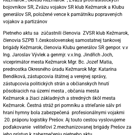
bojovníkov SR, Zväzu vojakov SR klub Kežmarok a Klubu
generálov SR, položené vence k pamätníku popravených
vojakov a partizánov
Pietneho aktu sa zúčastnili členovia ZVSR klub Kežmarok,
členovia SZPB 1.československej samostatnej tankovej
brigády Kežmarok, členovia Klubu generálov SR genpor. v.v
Ing. Jaroslav Vývlek a genmjr. v.v.Ing. Jindřich Joch,
viceprimátor mesta Kežmarok Mgr. Bc. Jozef Matia,
prednostka Okresného úradu Kežmarok Mgr. Katarína
Bendíková, zástupcovia štátnej a verejnej správy,
zástupcovia politických strán a občianskych hnutí
pôsobiacich na území mesta , občania mesta
Kežmarok a žiaci základných a stredných škôl mesta
Kežmarok. Čestná stráž pri pomníku a strieľanie sálv pri
hraní hymny bola zabezpečená profesionálnymi vojakmi
20. práporu logistiky Prešov. Aj touto cestou vyslovujeme
poďakovanie veliteľovi 2.mechanizovanej brigády Prešov za
jeho prístup k zabezpečeniu pietneho aktu.