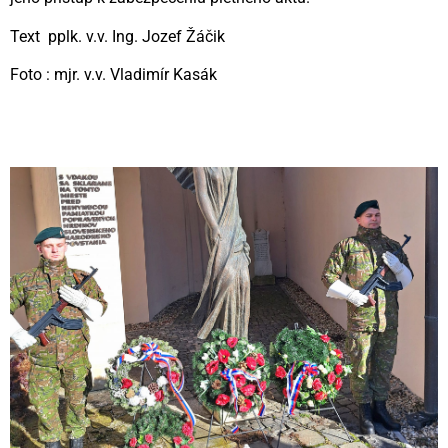
Text pplk. v.v. Ing. Jozef Žáčik
Foto : mjr. v.v. Vladimír Kasák
Videní spolu: 116
, dnes 1