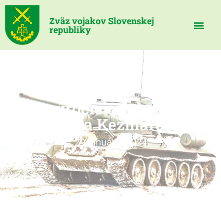
Zväz vojakov Slovenskej
republiky
79.výročie oslobodenia
mesta Kežmarok
29 januára, 2024