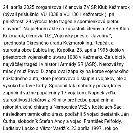
24. apríla 2025 zorganizovali členovia ZV SR Klub Kežmarok
(bývalí príslušníci VÚ 1038 a VÚ 1301 Kežmarok ) pri
príležitosti 29.výročia tejto tragédie spomienkovú pietnu
slávnosť. Na pietnom akte sa zúčastnili členovia ZV SR Klub
Kežmarok, členovia OZ „Vojenský priestor Javorina“,
prednosta Okresného úradu Kežmarok Ing. Repčák a
starosta obce Ľubica Ing. Kapolka. 23. apríla 1996 došlo v
priestoroch vojenského útvaru 1038 v Kežmarku-Zaľubici k
najväčšej tragédii v histórii Armády SR (ASR). Nerozvážny
mladý muž Pavol D. zapaľoval zápalky na korbe vojenského
nákladného auta, ktoré prepravovalo skupinu vojakov, ale aj
vysoko horľavé farby. Spôsobil tak mohutný požiar, ktorý
zapríčinil vážne popáleniny 17 vojakom. Napriek veľkej
starostlivosti lekárov z Kliniky pre liečbu popálenín a
rekonštrukčnú chirurgiu Nemocnice VSŽ v Košiciach-Šaci,
následkom termického úrazu podľahli 5 vojaci desiatnik Ján
Čurha, slobodník Štefan Andy a vojaci František Felföldy,
Ladislav Lacko a Viktor Vardžík. 23.apríla 1997 , rok po