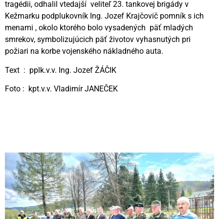
tragédii, odhalil vtedajší veliteľ 23. tankovej brigády v
Kežmarku podplukovník Ing. Jozef Krajčovič pomník s ich
menami , okolo ktorého bolo vysadených päť mladých
smrekov, symbolizujúcich päť životov vyhasnutých pri
požiari na korbe vojenského nákladného auta.
Text : pplk.v.v. Ing. Jozef ŽÁČIK
Foto : kpt.v.v. Vladimír JANEČEK
Videní spolu: 1023
, dnes 1