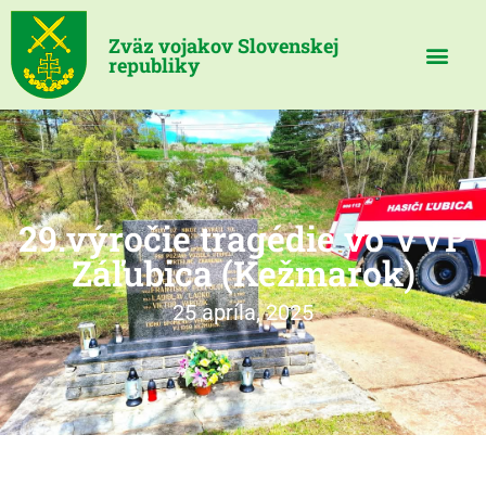
Zväz vojakov Slovenskej
republiky
29.výročie tragédie vo VVP
Záľubica (Kežmarok)
25 apríla, 2025