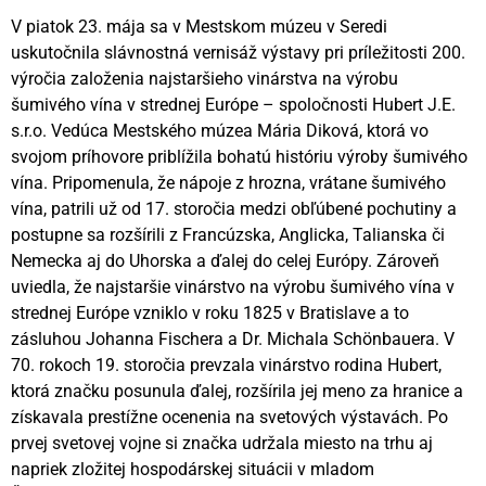
V piatok 23. mája sa v Mestskom múzeu v Seredi
uskutočnila slávnostná vernisáž výstavy pri príležitosti 200.
výročia založenia najstaršieho vinárstva na výrobu
šumivého vína v strednej Európe – spoločnosti Hubert J.E.
s.r.o. Vedúca Mestského múzea Mária Diková, ktorá vo
svojom príhovore priblížila bohatú históriu výroby šumivého
vína. Pripomenula, že nápoje z hrozna, vrátane šumivého
vína, patrili už od 17. storočia medzi obľúbené pochutiny a
postupne sa rozšírili z Francúzska, Anglicka, Talianska či
Nemecka aj do Uhorska a ďalej do celej Európy. Zároveň
uviedla, že najstaršie vinárstvo na výrobu šumivého vína v
strednej Európe vzniklo v roku 1825 v Bratislave a to
zásluhou Johanna Fischera a Dr. Michala Schönbauera. V
70. rokoch 19. storočia prevzala vinárstvo rodina Hubert,
ktorá značku posunula ďalej, rozšírila jej meno za hranice a
získavala prestížne ocenenia na svetových výstavách. Po
prvej svetovej vojne si značka udržala miesto na trhu aj
napriek zložitej hospodárskej situácii v mladom