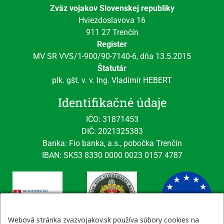
Zväz vojakov Slovenskej republiky
Hviezdoslavova 16
911 27 Trenčín
Register
MV SR VVS/1-900/90-7140-6, dňa 13.5.2015
Štatutár
plk. gšt. v. v. Ing. Vladimír HEBERT
Identifikačné údaje
IČO: 31871453
DIČ: 2021325383
Banka: Fio banka, a.s., pobočka Trenčín
IBAN: SK53 8330 0000 0023 0157 4787
Webová stránka zvazvojakov.sk používa súbory cookies na