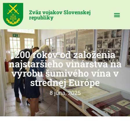
Zväz vojakov Slovenskej
republiky
200 rokov od založenia
najstaršieho vinárstva na
výrobu šumivého vína v
strednej Európe
8 júna, 2025