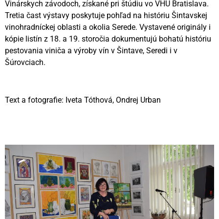
Vinárskych závodoch, získané pri štúdiu vo VHÚ Bratislava.
Tretia čast výstavy poskytuje pohľad na históriu Šintavskej
vinohradníckej oblasti a okolia Serede. Vystavené originály i
kópie listín z 18. a 19. storočia dokumentujú bohatú históriu
pestovania viniča a výroby vín v Šintave, Seredi i v
Šúrovciach.
Text a fotografie: Iveta Tóthová, Ondrej Urban
Videní spolu: 97
, dnes 1