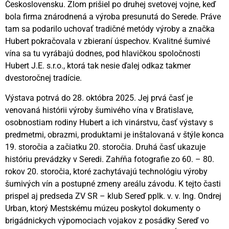
Československu. Zlom prišiel po druhej svetovej vojne, keď
bola firma znárodnená a výroba presunutá do Serede. Práve
tam sa podarilo uchovať tradičné metódy výroby a značka
Hubert pokračovala v zbieraní úspechov. Kvalitné šumivé
vína sa tu vyrábajú dodnes, pod hlavičkou spoločnosti
Hubert J.E. s.r.o., ktorá tak nesie ďalej odkaz takmer
dvestoročnej tradície.
Výstava potrvá do 28. októbra 2025. Jej prvá časť je
venovaná histórii výroby šumivého vína v Bratislave,
osobnostiam rodiny Hubert a ich vinárstvu, časť výstavy s
predmetmi, obrazmi, produktami je inštalovaná v štýle konca
19. storočia a začiatku 20. storočia. Druhá časť ukazuje
históriu prevádzky v Seredi. Zahŕňa fotografie zo 60. – 80.
rokov 20. storočia, ktoré zachytávajú technológiu výroby
šumivých vín a postupné zmeny areálu závodu. K tejto časti
prispel aj predseda ZV SR – klub Sereď pplk. v. v. Ing. Ondrej
Urban, ktorý Mestskému múzeu poskytol dokumenty o
brigádnickych výpomociach vojakov z posádky Sereď vo