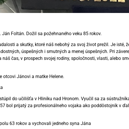
. Ján Foltán. Dožil sa požehnaného veku 85 rokov.
losti a skutky, ktoré náš nebohý za svoj život prežil. Je isté, že
, radostných, úspešných i smutných a menej úspešných. Pri záve
ta náš čas, v prospech svojej rodiny, spoločnosti, vlasti, alebo 
ce otcovi Jánovi a matke Helene.
ka
úpil do učilišťa v Hliníku nad Hronom. Vyučil sa za sústružník
 bol prijatý za profesionálneho vojaka ako poddôstojník v ďalše
spolu 63 rokov a vychovali jedneho syna Jána