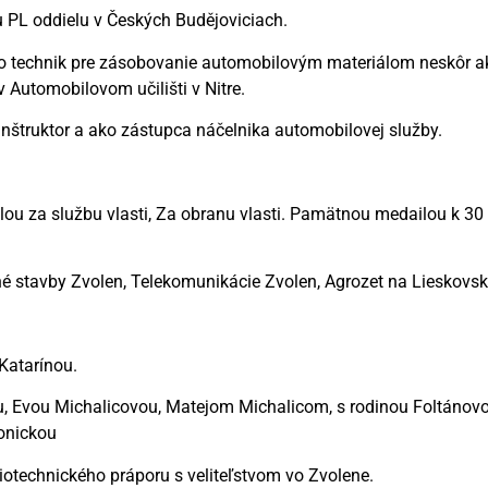
 PL oddielu v Českých Budějoviciach.
ko technik pre zásobovanie automobilovým materiálom neskôr ak
 Automobilovom učilišti v Nitre.
inštruktor a ako zástupca náčelnika automobilovej služby.
u za službu vlasti, Za obranu vlasti. Pamätnou medailou k 30
né stavby Zvolen, Telekomunikácie Zvolen, Agrozet na Lieskovsk
Katarínou.
, Evou Michalicovou, Matejom Michalicom, s rodinou Foltánov
Ponickou
diotechnického práporu s veliteľstvom vo Zvolene.