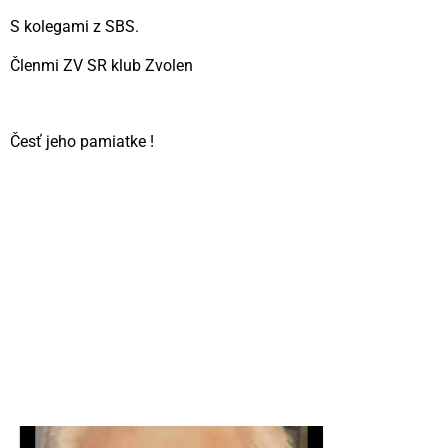
S kolegami z SBS.
Členmi ZV SR klub Zvolen
Česť jeho pamiatke !
Videní spolu: 268
, dnes 1