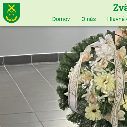
Zvä
Domov
O nás
Hlavné