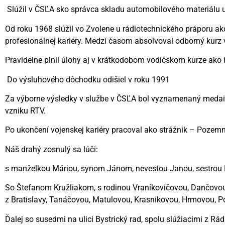
Slúžil v ČSĽA sko správca skladu automobilového materiálu u
Od roku 1968 slúžil vo Zvolene u rádiotechnického práporu a
profesionálnej kariéry. Medzi časom absolvoval odborný kurz v
Pravidelne plnil úlohy aj v krátkodobom vodičskom kurze ako 
Do výsluhového dôchodku odišiel v roku 1991
Za výborne výsledky v službe v ČSĽA bol vyznamenaný medailo
vzniku RTV.
Po ukončení vojenskej kariéry pracoval ako strážnik – Pozem
Náš drahý zosnulý sa lúči:
s manželkou Máriou, synom Jánom, nevestou Janou, sestrou 
So Štefanom Kružliakom, s rodinou Vraníkovičovou, Dančovou
z Bratislavy, Tanáčovou, Matulovou, Krasnikovou, Hrmovou, 
Ďalej so susedmi na ulici Bystrický rad, spolu slúžiacimi z Rá