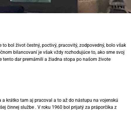
 to bol život čestný, poctivý, pracovitý, zodpovedný, bolo však
rečnom bilancovaní je však vždy rozhodujúce to, ako sme svoj
sme tento dar premárnili a žiadna stopa po našom živote
a a krátko tam aj pracoval a to až do nástupu na vojenskú
j činnej službe . V roku 1960 bol prijatý za práporčíka z