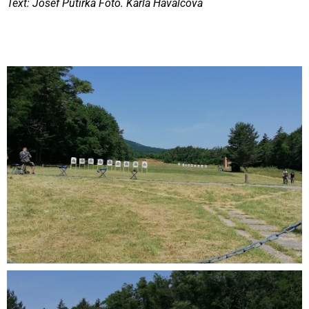
Text: Josef Putirka
Foto. Karla Havalcová
Videní spolu: 612
, dnes 1