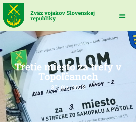
Zväz vojakov Slovenskej
republiky
Tretie miesto za trefy v
Topoľčanoch
30 júla, 2023