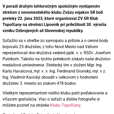
V poradí druhým tohtoročným spoločným vystúpením
strelcov z novomestského klubu Zväzu vojakov SR boli
preteky 22. júna 2023, ktoré organizoval ZV SR Klub
Topoľčany na strelnici Lipovník pri príležitosti 30. výročia
vzniku Ozbrojených síl Slovenskej republiky.
Súťažilo sa v streľbe zo samopalu a pištole a o cenné body
bojovalo 25 družstiev, z toho Nové Mesto nad Váhom
reprezentovali dve družstvá vedené pplk. v. v. RSDr. Josefom
Putirkom. Takisto na týchto pretekoch získalo naše družstvo
medailové umiestnenie. Strelecký tím v zložení Mgr. Ing.
Karla Havalcová, mjr. v .v. Ing. Ferdinand Grunský, mjr. v z.
Ing. Vladimír Kavický obsadil v celkovom v hodnotení
družstiev 3. miesto so ziskom 478 bodov.
Všetkým reprezentantom nášho klubu patrí poďakovanie a
víťazom gratulácia. Viac o súťaži a ďalšie fotografie si
môžete pozrieť na stránke
Klubu Topoľčany
.