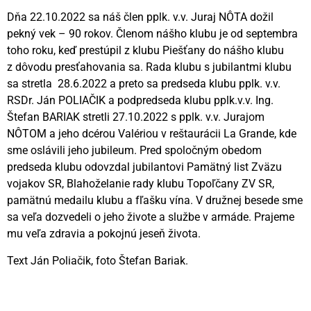
Dňa 22.10.2022 sa náš člen pplk. v.v. Juraj NÔTA dožil
pekný vek – 90 rokov. Členom nášho klubu je od septembra
toho roku, keď prestúpil z klubu Piešťany do nášho klubu
z dôvodu presťahovania sa. Rada klubu s jubilantmi klubu
sa stretla 28.6.2022 a preto sa predseda klubu pplk. v.v.
RSDr. Ján POLIAČIK a podpredseda klubu pplk.v.v. Ing.
Štefan BARIAK stretli 27.10.2022 s pplk. v.v. Jurajom
NÔTOM a jeho dcérou Valériou v reštaurácii La Grande, kde
sme oslávili jeho jubileum. Pred spoločným obedom
predseda klubu odovzdal jubilantovi Pamätný list Zväzu
vojakov SR, Blahoželanie rady klubu Topoľčany ZV SR,
pamätnú medailu klubu a fľašku vína. V družnej besede sme
sa veľa dozvedeli o jeho živote a službe v armáde. Prajeme
mu veľa zdravia a pokojnú jeseň života.
Text Ján Poliačik, foto Štefan Bariak.
Videní spolu: 196
, dnes 1