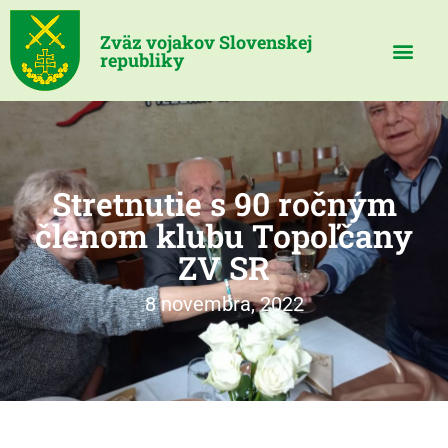
Zväz vojakov Slovenskej
republiky
Stretnutie s 90 ročným
členom klubu Topoľčany
ZV SR
8 novembra, 2022