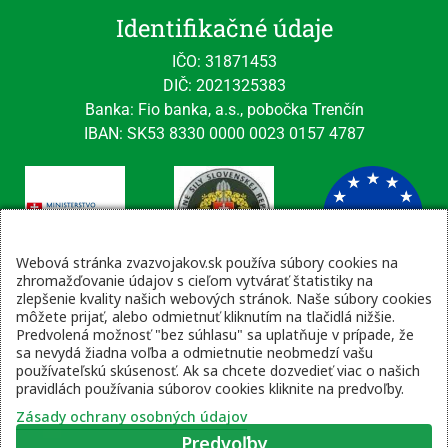
Identifikačné údaje
IČO: 31871453
DIČ: 2021325383
Banka: Fio banka, a.s., pobočka Trenčín
IBAN: SK53 8330 0000 0023 0157 4787
Webová stránka zvazvojakov.sk používa súbory cookies na
zhromažďovanie údajov s cieľom vytvárať štatistiky na
zlepšenie kvality našich webových stránok. Naše súbory cookies
Kontaktné údaje
môžete prijať, alebo odmietnuť kliknutím na tlačidlá nižšie.
Predvolená možnosť "bez súhlasu" sa uplatňuje v prípade, že
email: tajomnik@zvsr.sk
sa nevydá žiadna voľba a odmietnutie neobmedzí vašu
telefón: 0908535335
používateľskú skúsenosť. Ak sa chcete dozvedieť viac o našich
pravidlách používania súborov cookies kliknite na predvoľby.
vojenská linka: 0960 333 818
Zásady ochrany osobných údajov
Predvoľby