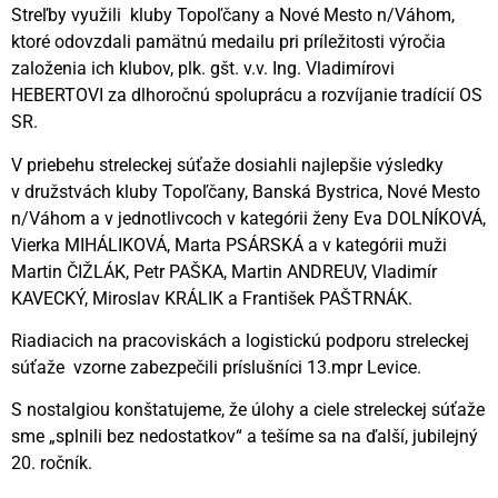
Streľby využili kluby Topoľčany a Nové Mesto n/Váhom,
ktoré odovzdali pamätnú medailu pri príležitosti výročia
založenia ich klubov, plk. gšt. v.v. Ing. Vladimírovi
HEBERTOVI za dlhoročnú spoluprácu a rozvíjanie tradícií OS
SR.
V priebehu streleckej súťaže dosiahli najlepšie výsledky
v družstvách kluby Topoľčany, Banská Bystrica, Nové Mesto
n/Váhom a v jednotlivcoch v kategórii ženy Eva DOLNÍKOVÁ,
Vierka MIHÁLIKOVÁ, Marta PSÁRSKÁ a v kategórii muži
Martin ČIŽLÁK, Petr PAŠKA, Martin ANDREUV, Vladimír
KAVECKÝ, Miroslav KRÁLIK a František PAŠTRNÁK.
Riadiacich na pracoviskách a logistickú podporu streleckej
súťaže vzorne zabezpečili príslušníci 13.mpr Levice.
S nostalgiou konštatujeme, že úlohy a ciele streleckej súťaže
sme „splnili bez nedostatkov“ a tešíme sa na ďalší, jubilejný
20. ročník.