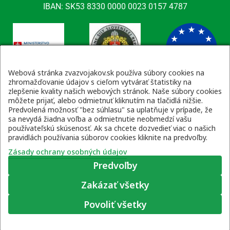
IBAN: SK53 8330 0000 0023 0157 4787
Webová stránka zvazvojakov.sk používa súbory cookies na
zhromažďovanie údajov s cieľom vytvárať štatistiky na
zlepšenie kvality našich webových stránok. Naše súbory cookies
Kontaktné údaje
môžete prijať, alebo odmietnuť kliknutím na tlačidlá nižšie.
Predvolená možnosť "bez súhlasu" sa uplatňuje v prípade, že
email: tajomnik@zvsr.sk
sa nevydá žiadna voľba a odmietnutie neobmedzí vašu
telefón: 0908535335
používateľskú skúsenosť. Ak sa chcete dozvedieť viac o našich
pravidlách používania súborov cookies kliknite na predvoľby.
vojenská linka: 0960 333 818
Zásady ochrany osobných údajov
Predvoľby
Zakázať všetky
Zásady ochrany osobných údajov
|
Prihlásenie
Povoliť všetky
© 2022 – 2026 Zväz vojakov SR, web stránku pripravil
Moje súhlasové predvoľby
Lukáš Šleboda