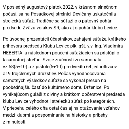
V posledný augustový piatok 2022, v krásnom slnečnom
počasí, sa na Posádkovej strelnici Devičany uskutočnila
strelecká súťaž. Tradične sa súťažilo o putovný pohár
predsedu Zväzu vojakov SR, ako aj o pohár klubu Levice.
Po úvodnej prezentácii účastníkov, zahájení súťaže, krátkeho
príhovoru predsedu Klubu Levice plk. gšt. v.v. Ing. Vladimíra
HEBERTA a následnom poučení súťažiacich sa pristúpilo
k samotnej streľbe. Svoje zručnosti zo samopalu
vz.58(5+10) a z pištole(5+10) predviedlo 64 jednotlivcov
a19 trojčlenných družstiev. Počas vyhodnocovania
samotných výsledkov súťaže sa vykonal presun na
poobedňajšiu časť do kultúrneho domu Drženice. Po
vynikajúcom guláši z diviny a krátkom občerstvení predseda
klubu Levice vyhodnotil streleckú súťaž po kategóriách.
V priebehu celého dňa ostal čas aj na otužovanie vzťahov
medzi klubmi a pospomínanie na historky a príbehy
z minulosti.