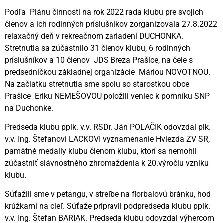
Podľa Plánu činnosti na rok 2022 rada klubu pre svojich
členov a ich rodinných príslušníkov zorganizovala 27.8.2022
relaxačný deň v rekreačnom zariadení DUCHONKA.
Stretnutia sa zúčastnilo 31 členov klubu, 6 rodinných
príslušníkov a 10 členov JDS Breza Prašice, na čele s
predsedníčkou základnej organizácie Máriou NOVOTNOU.
Na začiatku stretnutia sme spolu so starostkou obce
Prašice Eriku NEMEŠOVOU položili veniec k pomníku SNP
na Duchonke.
Predseda klubu pplk. v.v. RSDr. Ján POLAČIK odovzdal plk.
v.v. Ing. Štefanovi LACKOVI vyznamenanie Hviezda ZV SR,
pamätné medaily klubu členom klubu, ktorí sa nemohli
zúčastniť slávnostného zhromaždenia k 20.výročiu vzniku
klubu.
Súťažili sme v petangu, v streľbe na florbalovú bránku, hod
krúžkami na cieľ. Súťaže pripravil podpredseda klubu pplk.
v.v. Ing. Štefan BARIAK. Predseda klubu odovzdal výhercom