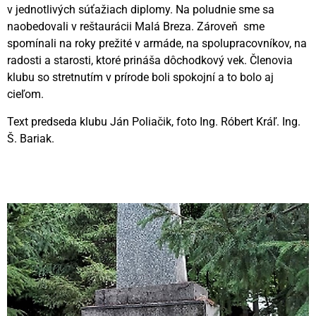
v jednotlivých súťažiach diplomy. Na poludnie sme sa
naobedovali v reštaurácii Malá Breza. Zároveň sme
spomínali na roky prežité v armáde, na spolupracovníkov, na
radosti a starosti, ktoré prináša dôchodkový vek. Členovia
klubu so stretnutím v prírode boli spokojní a to bolo aj
cieľom.
Text predseda klubu Ján Poliačik, foto Ing. Róbert Kráľ. Ing.
Š. Bariak.
Videní spolu: 132
, dnes 1