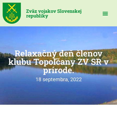
Zväz vojakov Slovenskej
republiky
Relaxačný deň členov
klubu Topoľčany ZV SR v
prírode.
18 septembra, 2022